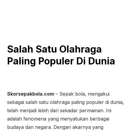
Salah Satu Olahraga
Paling Populer Di Dunia
Skorsepakbola.com
– Sepak bola, mengakui
sebagai salah satu olahraga paling populer di dunia,
telah menjadi lebih dari sekadar permainan. Ini
adalah fenomena yang menyatukan berbagai
budaya dan negara. Dengan akarnya yang