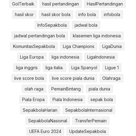
GolTerbaik
hasil pertandingan
HasilPertandingan
hasil skor
hasil skor bola
info bola
infobola
InfoSepakbola
jadwal bola
jadwal pertandingan bola
klasemen liga indonesia
KomunitasSepakbola
Liga Champions
LigaDunia
Liga Europa
liga indonesia
LigaIndonesia
liga inggris
liga italia.
Liga Spanyol
Ligue 1
live score bola
live score piala dunia
Olahraga
olah raga
PemainBintang
piala dunia
Piala Eropa
Piala Indonesia
sepak bola
SepakbolaHarian
SepakbolaInternasional
SepakbolaNasional
TransferPemain
UEFA Euro 2024
UpdateSepakbola