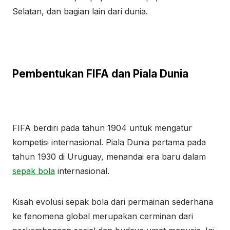
Selatan, dan bagian lain dari dunia.
Pembentukan FIFA dan Piala Dunia
FIFA berdiri pada tahun 1904 untuk mengatur
kompetisi internasional. Piala Dunia pertama pada
tahun 1930 di Uruguay, menandai era baru dalam
sepak bola
internasional.
Kisah evolusi sepak bola dari permainan sederhana
ke fenomena global merupakan cerminan dari