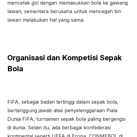
mencetak gol dengan memasukkan bola ke gawang
lawan, sementara berusaha untuk mencegah tim
lawan melakukan hal yang sama.
Organisasi dan Kompetisi Sepak
Bola
FIFA, sebagai badan tertinggi dalam sepak bola,
bertanggung jawab atas penyelenggaraan Piala
Dunia FIFA, turnamen sepak bola paling bergengsi
di dunia. Selain itu, ada berbagai konfederasi
kontinental seperti UEFA di Eropa, CONMEBOL di