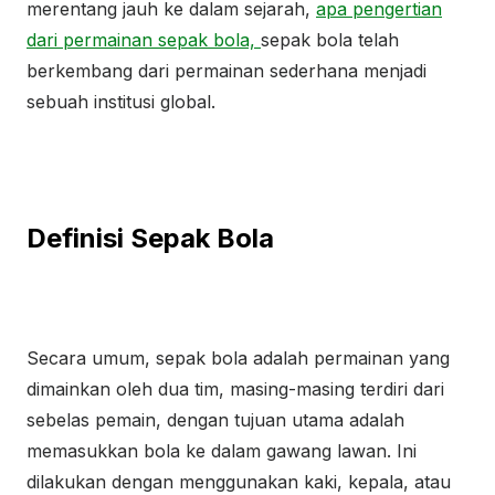
merentang jauh ke dalam sejarah,
apa pengertian
dari permainan sepak bola,
sepak bola telah
berkembang dari permainan sederhana menjadi
sebuah institusi global.
Definisi Sepak Bola
Secara umum, sepak bola adalah permainan yang
dimainkan oleh dua tim, masing-masing terdiri dari
sebelas pemain, dengan tujuan utama adalah
memasukkan bola ke dalam gawang lawan. Ini
dilakukan dengan menggunakan kaki, kepala, atau