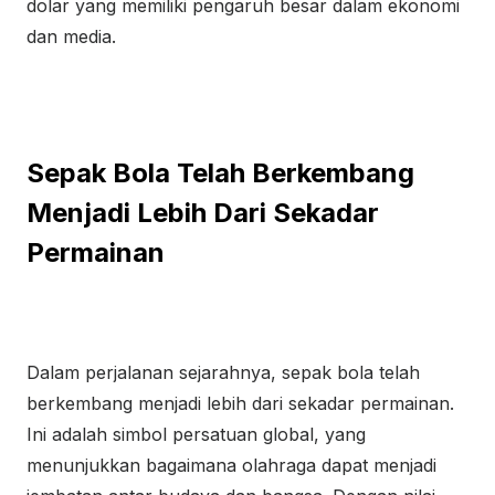
dolar yang memiliki pengaruh besar dalam ekonomi
dan media.
Sepak Bola Telah Berkembang
Menjadi Lebih Dari Sekadar
Permainan
Dalam perjalanan sejarahnya, sepak bola telah
berkembang menjadi lebih dari sekadar permainan.
Ini adalah simbol persatuan global, yang
menunjukkan bagaimana olahraga dapat menjadi