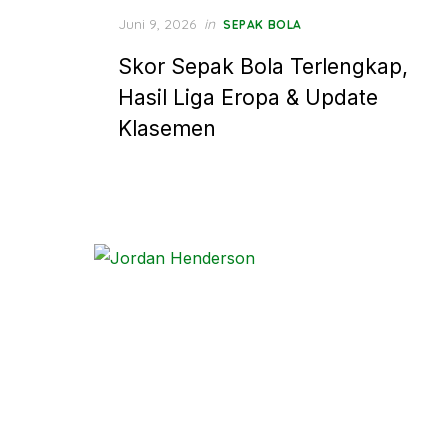
Posted
Juni 9, 2026
in
SEPAK BOLA
on
Skor Sepak Bola Terlengkap,
Hasil Liga Eropa & Update
Klasemen