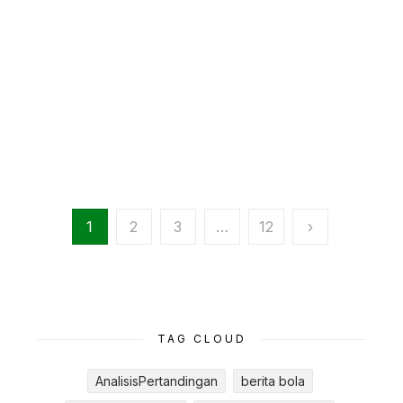
1
2
3
…
12
›
TAG CLOUD
AnalisisPertandingan
berita bola