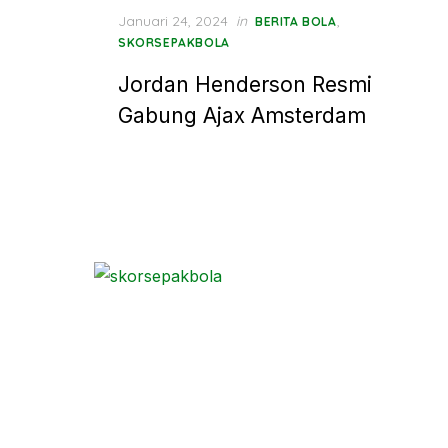
Posted
Januari 24, 2024
in
,
BERITA BOLA
on
SKORSEPAKBOLA
Jordan Henderson Resmi
Gabung Ajax Amsterdam