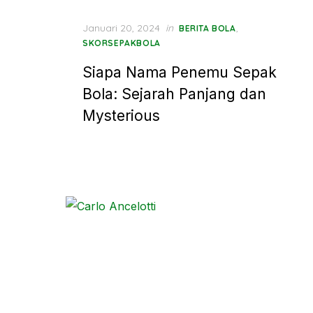
Posted
Januari 20, 2024
in
,
BERITA BOLA
on
SKORSEPAKBOLA
Siapa Nama Penemu Sepak
Bola: Sejarah Panjang dan
Mysterious