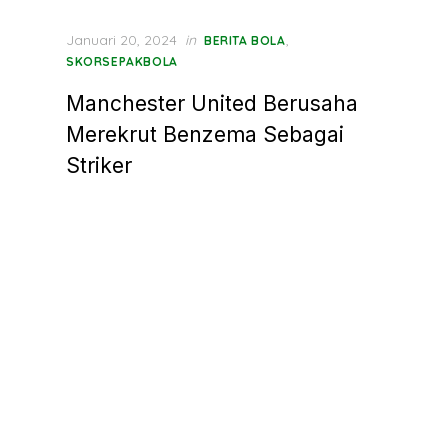
Posted
Januari 20, 2024
in
,
BERITA BOLA
on
SKORSEPAKBOLA
Manchester United Berusaha
Merekrut Benzema Sebagai
Striker