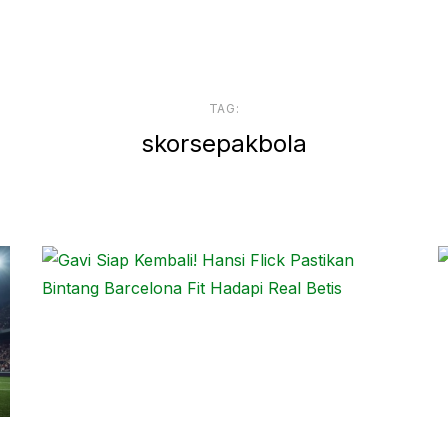
TAG:
skorsepakbola