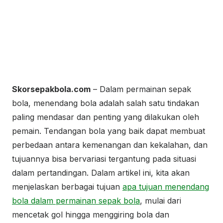
Skorsepakbola.com
– Dalam permainan sepak
bola, menendang bola adalah salah satu tindakan
paling mendasar dan penting yang dilakukan oleh
pemain. Tendangan bola yang baik dapat membuat
perbedaan antara kemenangan dan kekalahan, dan
tujuannya bisa bervariasi tergantung pada situasi
dalam pertandingan. Dalam artikel ini, kita akan
menjelaskan berbagai tujuan
apa tujuan menendang
bola dalam permainan sepak bola
, mulai dari
mencetak gol hingga menggiring bola dan