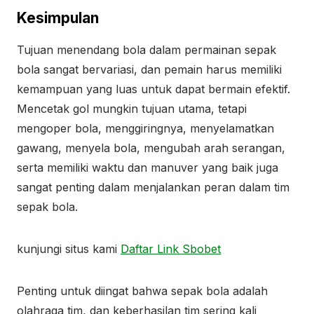
Kesimpulan
Tujuan menendang bola dalam permainan sepak
bola sangat bervariasi, dan pemain harus memiliki
kemampuan yang luas untuk dapat bermain efektif.
Mencetak gol mungkin tujuan utama, tetapi
mengoper bola, menggiringnya, menyelamatkan
gawang, menyela bola, mengubah arah serangan,
serta memiliki waktu dan manuver yang baik juga
sangat penting dalam menjalankan peran dalam tim
sepak bola.
kunjungi situs kami
Daftar Link Sbobet
Penting untuk diingat bahwa sepak bola adalah
olahraga tim, dan keberhasilan tim sering kali