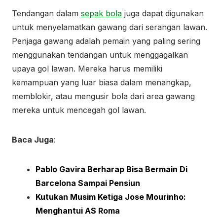
Tendangan dalam
sepak bola
juga dapat digunakan
untuk menyelamatkan gawang dari serangan lawan.
Penjaga gawang adalah pemain yang paling sering
menggunakan tendangan untuk menggagalkan
upaya gol lawan. Mereka harus memiliki
kemampuan yang luar biasa dalam menangkap,
memblokir, atau mengusir bola dari area gawang
mereka untuk mencegah gol lawan.
Baca Juga
:
Pablo Gavira Berharap Bisa Bermain Di
Barcelona Sampai Pensiun
Kutukan Musim Ketiga Jose Mourinho:
Menghantui AS Roma