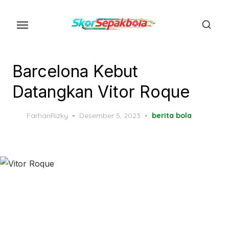
Skip
to
the
content
Barcelona Kebut
Datangkan Vitor Roque
Posted
FarhanRizky
Desember 5, 2023
berita bola
on