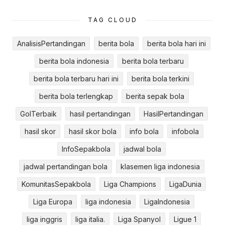
TAG CLOUD
AnalisisPertandingan
berita bola
berita bola hari ini
berita bola indonesia
berita bola terbaru
berita bola terbaru hari ini
berita bola terkini
berita bola terlengkap
berita sepak bola
GolTerbaik
hasil pertandingan
HasilPertandingan
hasil skor
hasil skor bola
info bola
infobola
InfoSepakbola
jadwal bola
jadwal pertandingan bola
klasemen liga indonesia
KomunitasSepakbola
Liga Champions
LigaDunia
Liga Europa
liga indonesia
LigaIndonesia
liga inggris
liga italia.
Liga Spanyol
Ligue 1