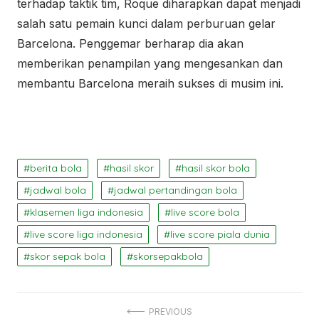
terhadap taktik tim, Roque diharapkan dapat menjadi
salah satu pemain kunci dalam perburuan gelar
Barcelona. Penggemar berharap dia akan
memberikan penampilan yang mengesankan dan
membantu Barcelona meraih sukses di musim ini.
berita bola
hasil skor
hasil skor bola
jadwal bola
jadwal pertandingan bola
klasemen liga indonesia
live score bola
live score liga indonesia
live score piala dunia
skor sepak bola
skorsepakbola
Navigasi
PREVIOUS