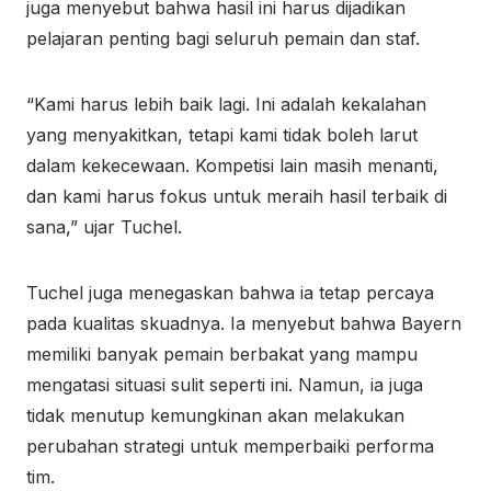
juga menyebut bahwa hasil ini harus dijadikan
pelajaran penting bagi seluruh pemain dan staf.
“Kami harus lebih baik lagi. Ini adalah kekalahan
yang menyakitkan, tetapi kami tidak boleh larut
dalam kekecewaan. Kompetisi lain masih menanti,
dan kami harus fokus untuk meraih hasil terbaik di
sana,” ujar Tuchel.
Tuchel juga menegaskan bahwa ia tetap percaya
pada kualitas skuadnya. Ia menyebut bahwa Bayern
memiliki banyak pemain berbakat yang mampu
mengatasi situasi sulit seperti ini. Namun, ia juga
tidak menutup kemungkinan akan melakukan
perubahan strategi untuk memperbaiki performa
tim.