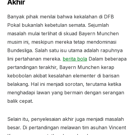
Akhir
Banyak pihak menilai bahwa kekalahan di DFB
Pokal bukanlah kebetulan semata. Sejumlah
masalah mulai terlihat di skuad Bayern Munchen
musim ini, meskipun mereka tetap mendominasi
Bundesliga. Salah satu isu utama adalah rapuhnya
lini pertahanan mereka.
berita bola
Dalam beberapa
pertandingan terakhir, Bayern Munchen kerap
kebobolan akibat kesalahan elementer di barisan
belakang. Hal ini menjadi sorotan, terutama ketika
menghadapi lawan yang bermain dengan serangan
balik cepat.
Selain itu, penyelesaian akhir juga menjadi masalah
besar. Di pertandingan melawan tim asuhan Vincent