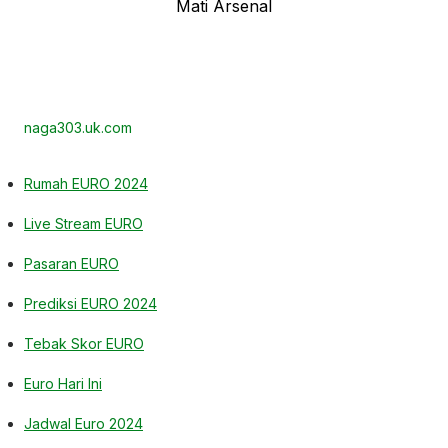
post:
Mati Arsenal
naga303.uk.com
Rumah EURO 2024
Live Stream EURO
Pasaran EURO
Prediksi EURO 2024
Tebak Skor EURO
Euro Hari Ini
Jadwal Euro 2024