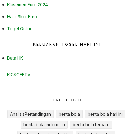
Klasemen Euro 2024
Hasil Skor Euro
Togel Online
KELUARAN TOGEL HARI INI
Data HK
KICKOFFTV
TAG CLOUD
AnalisisPertandingan
berita bola
berita bola hari ini
berita bola indonesia
berita bola terbaru