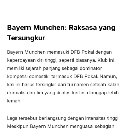
Bayern Munchen: Raksasa yang
Tersungkur
Bayern Munchen memasuki DFB Pokal dengan
kepercayaan diri tinggi, seperti biasanya. Klub ini
memiliki sejarah panjang sebagai dominator
kompetisi domestik, termasuk DFB Pokal. Namun,
kali ini harus tersingkir dari turnamen setelah kalah
dramatis dari tim yang di atas kertas dianggap lebih
lemah.
Laga tersebut berlangsung dengan intensitas tinggi.
Meskipun Bayern Munchen menguasai sebagian