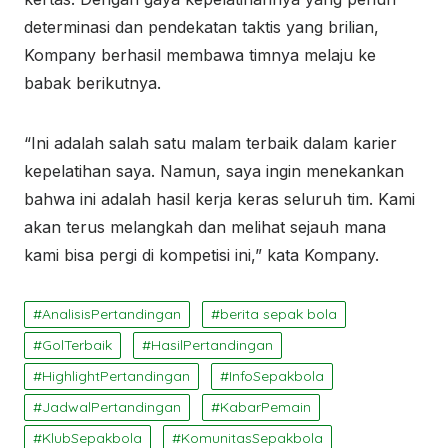
determinasi dan pendekatan taktis yang brilian,
Kompany berhasil membawa timnya melaju ke
babak berikutnya.
“Ini adalah salah satu malam terbaik dalam karier
kepelatihan saya. Namun, saya ingin menekankan
bahwa ini adalah hasil kerja keras seluruh tim. Kami
akan terus melangkah dan melihat sejauh mana
kami bisa pergi di kompetisi ini,” kata Kompany.
AnalisisPertandingan
berita sepak bola
GolTerbaik
HasilPertandingan
HighlightPertandingan
InfoSepakbola
JadwalPertandingan
KabarPemain
KlubSepakbola
KomunitasSepakbola