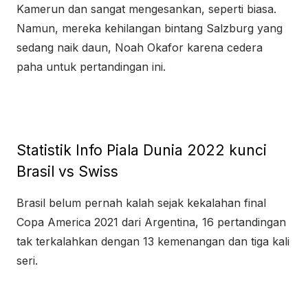
Kamerun dan sangat mengesankan, seperti biasa.
Namun, mereka kehilangan bintang Salzburg yang
sedang naik daun, Noah Okafor karena cedera
paha untuk pertandingan ini.
Statistik Info Piala Dunia 2022 kunci
Brasil vs Swiss
Brasil belum pernah kalah sejak kekalahan final
Copa America 2021 dari Argentina, 16 pertandingan
tak terkalahkan dengan 13 kemenangan dan tiga kali
seri.