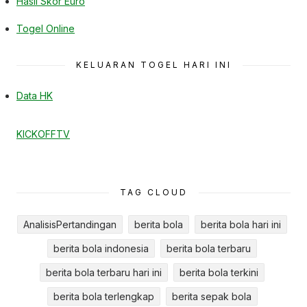
Hasil Skor Euro
Togel Online
KELUARAN TOGEL HARI INI
Data HK
KICKOFFTV
TAG CLOUD
AnalisisPertandingan
berita bola
berita bola hari ini
berita bola indonesia
berita bola terbaru
berita bola terbaru hari ini
berita bola terkini
berita bola terlengkap
berita sepak bola