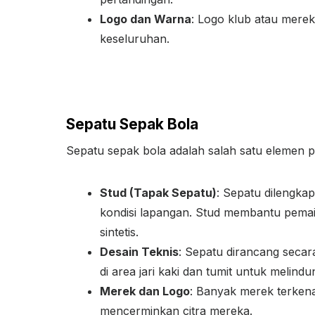
Logo dan Warna
: Logo klub atau merek
keseluruhan.
Sepatu Sepak Bola
Sepatu sepak bola adalah salah satu elemen p
Stud (Tapak Sepatu)
: Sepatu dilengkap
kondisi lapangan. Stud membantu pema
sintetis.
Desain Teknis
: Sepatu dirancang seca
di area jari kaki dan tumit untuk melind
Merek dan Logo
: Banyak merek terken
mencerminkan citra mereka.