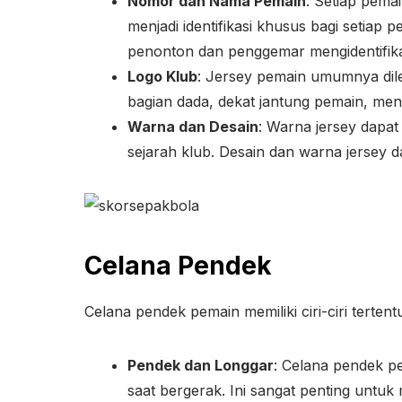
Nomor dan Nama Pemain
: Setiap pemai
menjadi identifikasi khusus bagi setiap
penonton dan penggemar mengidentifik
Logo Klub
: Jersey pemain umumnya dilen
bagian dada, dekat jantung pemain, men
Warna dan Desain
: Warna jersey dapa
sejarah klub. Desain dan warna jersey d
Celana Pendek
Celana pendek pemain memiliki ciri-ciri terte
Pendek dan Longgar
:
Celana pendek pe
saat bergerak. Ini sangat penting unt