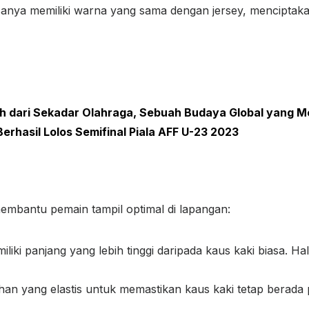
asanya memiliki warna yang sama dengan jersey, menciptak
ih dari Sekadar Olahraga, Sebuah Budaya Global yang 
rhasil Lolos Semifinal Piala AFF U-23 2023
membantu pemain tampil optimal di lapangan:
iki panjang yang lebih tinggi daripada kaus kaki biasa. H
 bahan yang elastis untuk memastikan kaus kaki tetap bera