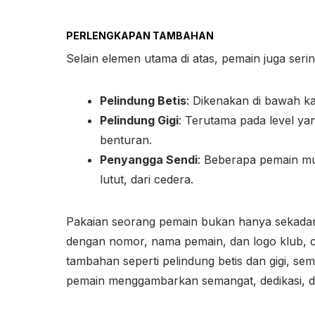
PERLENGKAPAN TAMBAHAN
Selain elemen utama di atas, pemain juga se
Pelindung Betis
: Dikenakan di bawah ka
Pelindung Gigi
: Terutama pada level yan
benturan.
Penyangga Sendi
: Beberapa pemain mu
lutut, dari cedera.
Pakaian seorang pemain bukan hanya sekadar s
dengan nomor, nama pemain, dan logo klub, c
tambahan seperti pelindung betis dan gigi, s
pemain menggambarkan semangat, dedikasi, da