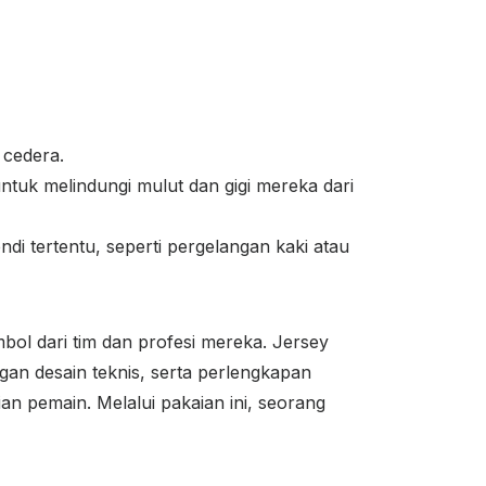
 cedera.
untuk melindungi mulut dan gigi mereka dari
 tertentu, seperti pergelangan kaki atau
bol dari tim dan profesi mereka. Jersey
an desain teknis, serta perlengkapan
n pemain. Melalui pakaian ini, seorang