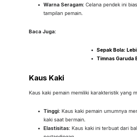
Warna Seragam
:
Celana pendek ini bi
tampilan pemain.
Baca Juga
:
Sepak Bola: Leb
Timnas Garuda Be
Kaus Kaki
Kaus kaki pemain memiliki karakteristik yang 
Tinggi
: Kaus kaki pemain umumnya memil
kaki saat bermain.
Elastisitas
: Kaus kaki ini terbuat dari
pertandingan.