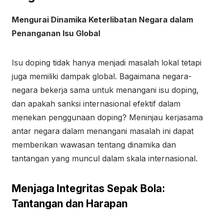
Mengurai Dinamika Keterlibatan Negara dalam
Penanganan Isu Global
Isu doping tidak hanya menjadi masalah lokal tetapi
juga memiliki dampak global. Bagaimana negara-
negara bekerja sama untuk menangani isu doping,
dan apakah sanksi internasional efektif dalam
menekan penggunaan doping? Meninjau kerjasama
antar negara dalam menangani masalah ini dapat
memberikan wawasan tentang dinamika dan
tantangan yang muncul dalam skala internasional.
Menjaga Integritas Sepak Bola:
Tantangan dan Harapan