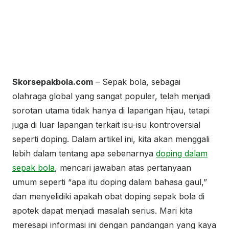
Skorsepakbola.com
– Sepak bola, sebagai
olahraga global yang sangat populer, telah menjadi
sorotan utama tidak hanya di lapangan hijau, tetapi
juga di luar lapangan terkait isu-isu kontroversial
seperti doping. Dalam artikel ini, kita akan menggali
lebih dalam tentang apa sebenarnya
doping dalam
sepak bola
, mencari jawaban atas pertanyaan
umum seperti “apa itu doping dalam bahasa gaul,”
dan menyelidiki apakah obat doping sepak bola di
apotek dapat menjadi masalah serius. Mari kita
meresapi informasi ini dengan pandangan yang kaya