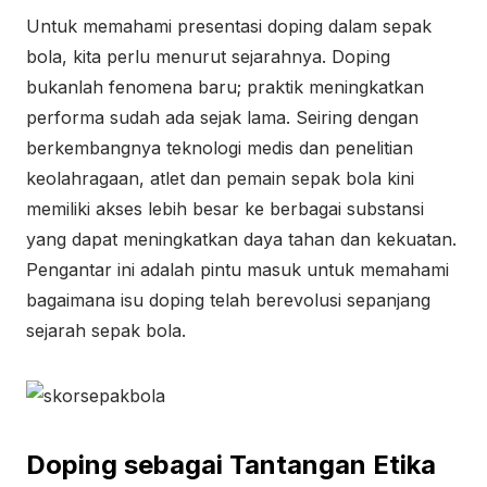
Untuk memahami presentasi doping dalam sepak
bola, kita perlu menurut sejarahnya. Doping
bukanlah fenomena baru; praktik meningkatkan
performa sudah ada sejak lama. Seiring dengan
berkembangnya teknologi medis dan penelitian
keolahragaan, atlet dan pemain sepak bola kini
memiliki akses lebih besar ke berbagai substansi
yang dapat meningkatkan daya tahan dan kekuatan.
Pengantar ini adalah pintu masuk untuk memahami
bagaimana isu doping telah berevolusi sepanjang
sejarah sepak bola.
Doping sebagai Tantangan Etika