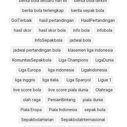
berita bola terbaru hari ini
berita bola terkini
berita bola terlengkap
berita sepak bola
GolTerbaik
hasil pertandingan
HasilPertandingan
hasil skor
hasil skor bola
info bola
infobola
InfoSepakbola
jadwal bola
jadwal pertandingan bola
klasemen liga indonesia
KomunitasSepakbola
Liga Champions
LigaDunia
Liga Europa
liga indonesia
LigaIndonesia
liga inggris
liga italia.
Liga Spanyol
Ligue 1
live score bola
live score piala dunia
Olahraga
olah raga
PemainBintang
piala dunia
Piala Eropa
Piala Indonesia
sepak bola
SepakbolaHarian
SepakbolaInternasional