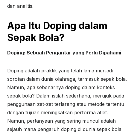
dan analitis.
Apa Itu Doping dalam
Sepak Bola?
Doping: Sebuah Pengantar yang Perlu Dipahami
Doping adalah praktik yang telah lama menjadi
sorotan dalam dunia olahraga, termasuk sepak bola.
Namun, apa sebenarnya doping dalam konteks
sepak bola? Dalam istilah sederhana, merujuk pada
penggunaan zat-zat terlarang atau metode tertentu
dengan tujuan meningkatkan performa atlet.
Namun, pertanyaan yang sering muncul adalah
sejauh mana pengaruh doping di dunia sepak bola