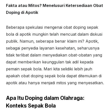
Fakta atau Mitos? Menelusuri Ketersediaan Obat
Doping di Apotik
Beberapa spekulasi mengenai obat doping sepak
bola di apotik mungkin telah mencuat dalam diskusi
publik. Namun, seberapa benar klaim ini? Apotik,
sebagai penyedia layanan kesehatan, seharusnya
tidak terlibat dalam menyediakan obat-obatan yang
dapat memberikan keunggulan tak adil kepada
pemain sepak bola. Mari kita selidiki lebih jauh
apakah obat doping sepak bola dapat ditemukan di
apotik atau hanya menjadi mitos yang menyesatkan.
Apa Itu Doping dalam Olahraga:
Konteks Sepak Bola