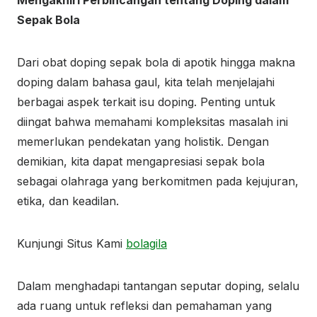
Mengakhiri Perbincangan tentang Doping dalam
Sepak Bola
Dari obat doping sepak bola di apotik hingga makna
doping dalam bahasa gaul, kita telah menjelajahi
berbagai aspek terkait isu doping. Penting untuk
diingat bahwa memahami kompleksitas masalah ini
memerlukan pendekatan yang holistik. Dengan
demikian, kita dapat mengapresiasi sepak bola
sebagai olahraga yang berkomitmen pada kejujuran,
etika, dan keadilan.
Kunjungi Situs Kami
bolagila
Dalam menghadapi tantangan seputar doping, selalu
ada ruang untuk refleksi dan pemahaman yang