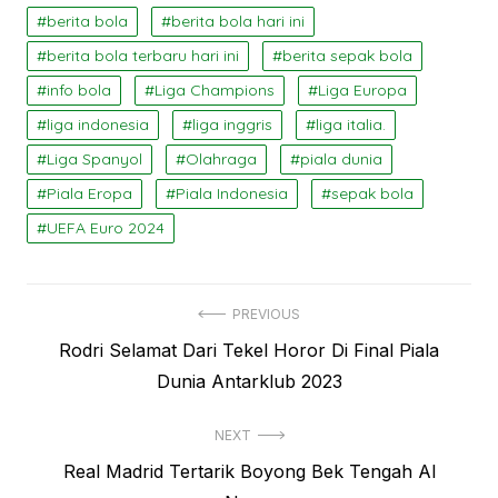
berita bola
berita bola hari ini
berita bola terbaru hari ini
berita sepak bola
info bola
Liga Champions
Liga Europa
liga indonesia
liga inggris
liga italia.
Liga Spanyol
Olahraga
piala dunia
Piala Eropa
Piala Indonesia
sepak bola
UEFA Euro 2024
Navigasi
PREVIOUS
Previous
Rodri Selamat Dari Tekel Horor Di Final Piala
pos
post:
Dunia Antarklub 2023
NEXT
Next
Real Madrid Tertarik Boyong Bek Tengah Al