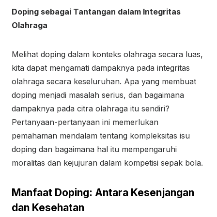
Doping sebagai Tantangan dalam Integritas
Olahraga
Melihat doping dalam konteks olahraga secara luas,
kita dapat mengamati dampaknya pada integritas
olahraga secara keseluruhan. Apa yang membuat
doping menjadi masalah serius, dan bagaimana
dampaknya pada citra olahraga itu sendiri?
Pertanyaan-pertanyaan ini memerlukan
pemahaman mendalam tentang kompleksitas isu
doping dan bagaimana hal itu mempengaruhi
moralitas dan kejujuran dalam kompetisi sepak bola.
Manfaat Doping: Antara Kesenjangan
dan Kesehatan