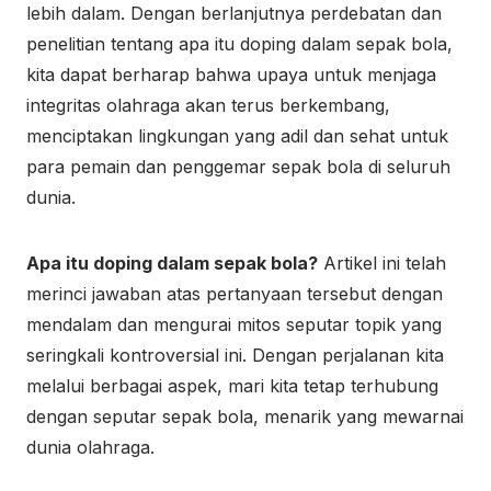
lebih dalam. Dengan berlanjutnya perdebatan dan
penelitian tentang apa itu doping dalam sepak bola,
kita dapat berharap bahwa upaya untuk menjaga
integritas olahraga akan terus berkembang,
menciptakan lingkungan yang adil dan sehat untuk
para pemain dan penggemar sepak bola di seluruh
dunia.
Apa itu doping dalam sepak bola?
Artikel ini telah
merinci jawaban atas pertanyaan tersebut dengan
mendalam dan mengurai mitos seputar topik yang
seringkali kontroversial ini. Dengan perjalanan kita
melalui berbagai aspek, mari kita tetap terhubung
dengan seputar sepak bola, menarik yang mewarnai
dunia olahraga.