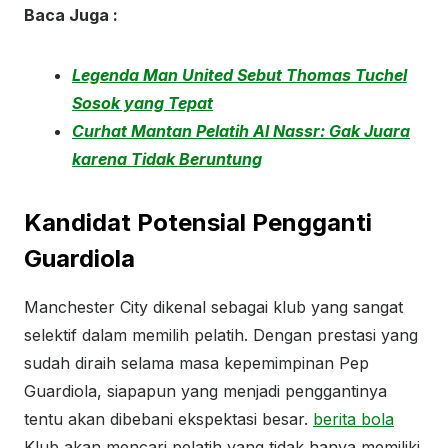
Baca Juga :
Legenda Man United Sebut Thomas Tuchel
Sosok yang Tepat
Curhat Mantan Pelatih Al Nassr: Gak Juara
karena Tidak Beruntung
Kandidat Potensial Pengganti
Guardiola
Manchester City dikenal sebagai klub yang sangat
selektif dalam memilih pelatih. Dengan prestasi yang
sudah diraih selama masa kepemimpinan Pep
Guardiola, siapapun yang menjadi penggantinya
tentu akan dibebani ekspektasi besar.
berita bola
Klub akan mencari pelatih yang tidak hanya memiliki