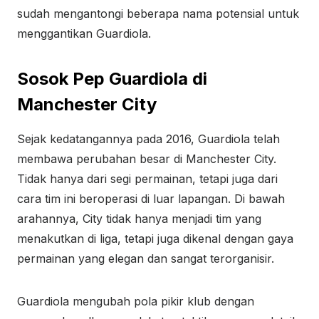
sudah mengantongi beberapa nama potensial untuk
menggantikan Guardiola.
Sosok Pep Guardiola di
Manchester City
Sejak kedatangannya pada 2016, Guardiola telah
membawa perubahan besar di Manchester City.
Tidak hanya dari segi permainan, tetapi juga dari
cara tim ini beroperasi di luar lapangan. Di bawah
arahannya, City tidak hanya menjadi tim yang
menakutkan di liga, tetapi juga dikenal dengan gaya
permainan yang elegan dan sangat terorganisir.
Guardiola mengubah pola pikir klub dengan