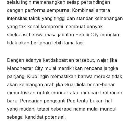
selalu ingin memenangkan setiap pertandingan
dengan performa sempurna. Kombinasi antara
intensitas taktik yang tinggi dan standar kemenangan
yang tak kenal kompromi membuat banyak
spekulasi bahwa masa jabatan Pep di City mungkin
tidak akan bertahan lebih lama lagi.
Dengan adanya ketidakpastian tersebut, wajar jika
Manchester City mulai memikirkan rencana jangka
panjang. Klub ingin memastikan bahwa mereka tidak
akan kehilangan arah jika Guardiola benar-benar
memutuskan untuk mundur atau mencari tantangan
baru. Pencarian pengganti Pep tentu bukan hal
yang mudah, tetapi beberapa nama mulai muncul
sebagai kandidat potensial.