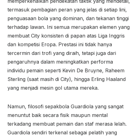
memperkenalkan pendekatan taktik yang mendetail,
termasuk pembagian peran yang jelas di setiap lini,
penguasaan bola yang dominan, dan tekanan tinggi
terhadap lawan. Ini semua merupakan elemen yang
membuat City konsisten di papan atas Liga Inggris
dan kompetisi Eropa. Prestasi ini tidak hanya
tercermin dari trofi yang diraih, tetapi juga dari
pengaruhnya dalam meningkatkan performa
individu pemain seperti Kevin De Bruyne, Raheem
Sterling (saat masih di City), hingga Erling Haaland
yang menjadi mesin gol utama mereka.
Namun, filosofi sepakbola Guardiola yang sangat
menuntut baik secara fisik maupun mental
terkadang membuat pemain dan staf merasa lelah.
Guardiola sendiri terkenal sebagai pelatih yang