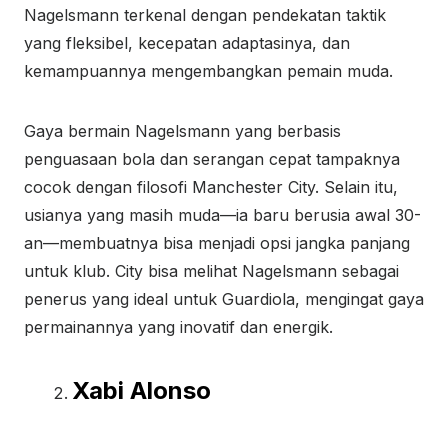
Nagelsmann terkenal dengan pendekatan taktik
yang fleksibel, kecepatan adaptasinya, dan
kemampuannya mengembangkan pemain muda.
Gaya bermain Nagelsmann yang berbasis
penguasaan bola dan serangan cepat tampaknya
cocok dengan filosofi Manchester City. Selain itu,
usianya yang masih muda—ia baru berusia awal 30-
an—membuatnya bisa menjadi opsi jangka panjang
untuk klub. City bisa melihat Nagelsmann sebagai
penerus yang ideal untuk Guardiola, mengingat gaya
permainannya yang inovatif dan energik.
Xabi Alonso