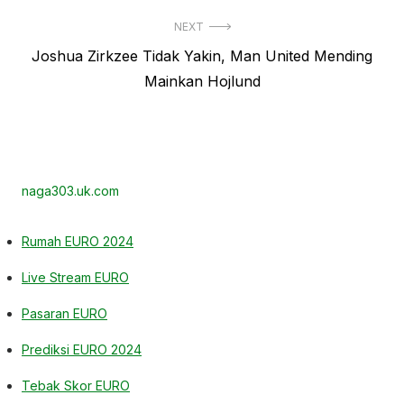
NEXT
Next
Joshua Zirkzee Tidak Yakin, Man United Mending
post:
Mainkan Hojlund
naga303.uk.com
Rumah EURO 2024
Live Stream EURO
Pasaran EURO
Prediksi EURO 2024
Tebak Skor EURO