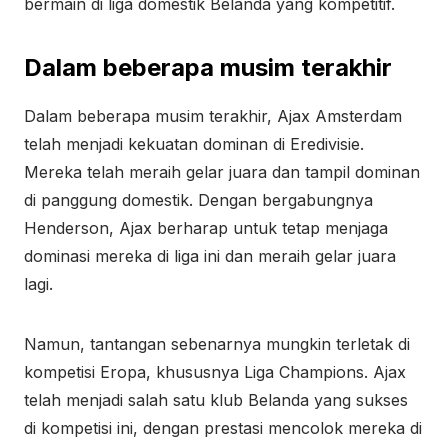
bermain di liga domestik Belanda yang kompetitif.
Dalam beberapa musim terakhir
Dalam beberapa musim terakhir, Ajax Amsterdam
telah menjadi kekuatan dominan di Eredivisie.
Mereka telah meraih gelar juara dan tampil dominan
di panggung domestik. Dengan bergabungnya
Henderson, Ajax berharap untuk tetap menjaga
dominasi mereka di liga ini dan meraih gelar juara
lagi.
Namun, tantangan sebenarnya mungkin terletak di
kompetisi Eropa, khususnya Liga Champions. Ajax
telah menjadi salah satu klub Belanda yang sukses
di kompetisi ini, dengan prestasi mencolok mereka di