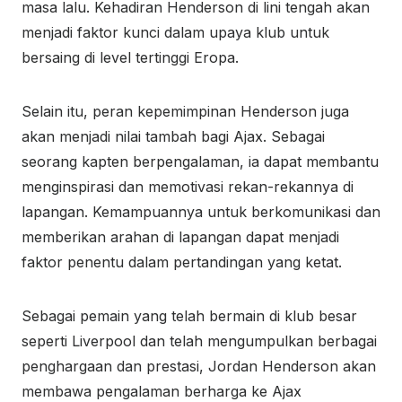
masa lalu. Kehadiran Henderson di lini tengah akan
menjadi faktor kunci dalam upaya klub untuk
bersaing di level tertinggi Eropa.
Selain itu, peran kepemimpinan Henderson juga
akan menjadi nilai tambah bagi Ajax. Sebagai
seorang kapten berpengalaman, ia dapat membantu
menginspirasi dan memotivasi rekan-rekannya di
lapangan. Kemampuannya untuk berkomunikasi dan
memberikan arahan di lapangan dapat menjadi
faktor penentu dalam pertandingan yang ketat.
Sebagai pemain yang telah bermain di klub besar
seperti Liverpool dan telah mengumpulkan berbagai
penghargaan dan prestasi, Jordan Henderson akan
membawa pengalaman berharga ke Ajax