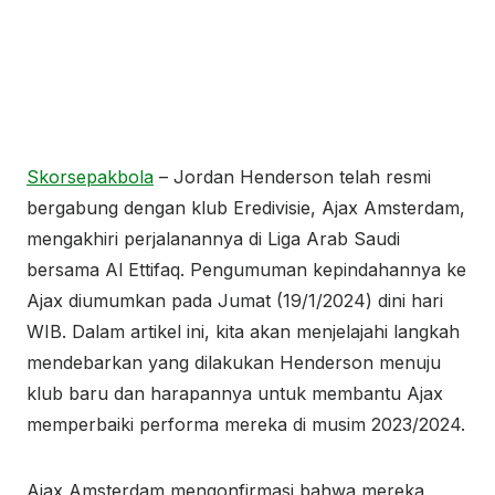
Skorsepakbola
– Jordan Henderson telah resmi
bergabung dengan klub Eredivisie, Ajax Amsterdam,
mengakhiri perjalanannya di Liga Arab Saudi
bersama Al Ettifaq. Pengumuman kepindahannya ke
Ajax diumumkan pada Jumat (19/1/2024) dini hari
WIB. Dalam artikel ini, kita akan menjelajahi langkah
mendebarkan yang dilakukan Henderson menuju
klub baru dan harapannya untuk membantu Ajax
memperbaiki performa mereka di musim 2023/2024.
Ajax Amsterdam mengonfirmasi bahwa mereka