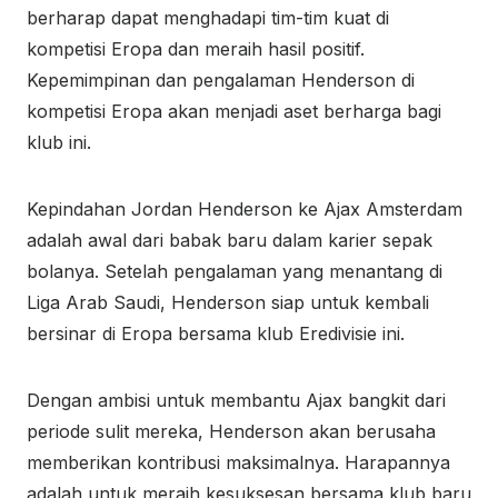
berharap dapat menghadapi tim-tim kuat di
kompetisi Eropa dan meraih hasil positif.
Kepemimpinan dan pengalaman Henderson di
kompetisi Eropa akan menjadi aset berharga bagi
klub ini.
Kepindahan Jordan Henderson ke Ajax Amsterdam
adalah awal dari babak baru dalam karier sepak
bolanya. Setelah pengalaman yang menantang di
Liga Arab Saudi, Henderson siap untuk kembali
bersinar di Eropa bersama klub Eredivisie ini.
Dengan ambisi untuk membantu Ajax bangkit dari
periode sulit mereka, Henderson akan berusaha
memberikan kontribusi maksimalnya. Harapannya
adalah untuk meraih kesuksesan bersama klub baru