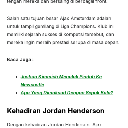
tengah mereka dan bersaing di berbagai front.
Salah satu tujuan besar Ajax Amsterdam adalah
untuk tampil gemilang di Liga Champions. Klub ini
memiliki sejarah sukses di kompetisi tersebut, dan
mereka ingin meraih prestasi serupa di masa depan.
Baca Juga :
Joshua Kimmich Menolak Pindah Ke
Newcastle
Apa Yang Dimaksud Dengan Sepak Bola?
Kehadiran Jordan Henderson
Dengan kehadiran Jordan Henderson, Ajax