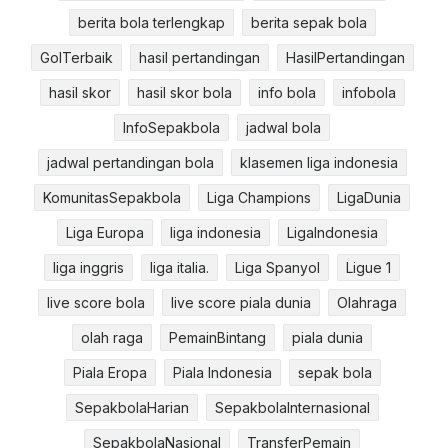
berita bola terlengkap
berita sepak bola
GolTerbaik
hasil pertandingan
HasilPertandingan
hasil skor
hasil skor bola
info bola
infobola
InfoSepakbola
jadwal bola
jadwal pertandingan bola
klasemen liga indonesia
KomunitasSepakbola
Liga Champions
LigaDunia
Liga Europa
liga indonesia
LigaIndonesia
liga inggris
liga italia.
Liga Spanyol
Ligue 1
live score bola
live score piala dunia
Olahraga
olah raga
PemainBintang
piala dunia
Piala Eropa
Piala Indonesia
sepak bola
SepakbolaHarian
SepakbolaInternasional
SepakbolaNasional
TransferPemain