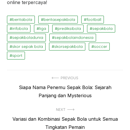
online terpercaya!
beritabola
beritasepakbola
football
infobola
liga
prediksibola
sepakbola
sepakboladunia
sepakbolaindonesia
skor sepak bola
skorsepakbola
soccer
sport
Navigasi
PREVIOUS
Previous
Siapa Nama Penemu Sepak Bola: Sejarah
pos
post:
Panjang dan Mysterious
NEXT
Next
Variasi dan Kombinasi Sepak Bola untuk Semua
post:
Tingkatan Pemain