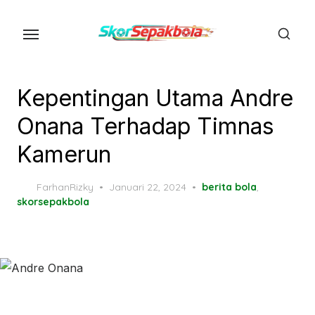
Skip
to
the
content
Kepentingan Utama Andre
Onana Terhadap Timnas
Kamerun
Posted
FarhanRizky
Januari 22, 2024
berita bola
,
on
skorsepakbola