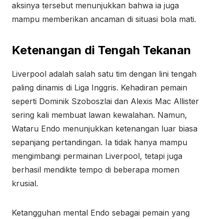
aksinya tersebut menunjukkan bahwa ia juga
mampu memberikan ancaman di situasi bola mati.
Ketenangan di Tengah Tekanan
Liverpool adalah salah satu tim dengan lini tengah
paling dinamis di Liga Inggris. Kehadiran pemain
seperti Dominik Szoboszlai dan Alexis Mac Allister
sering kali membuat lawan kewalahan. Namun,
Wataru Endo menunjukkan ketenangan luar biasa
sepanjang pertandingan. Ia tidak hanya mampu
mengimbangi permainan Liverpool, tetapi juga
berhasil mendikte tempo di beberapa momen
krusial.
Ketangguhan mental Endo sebagai pemain yang