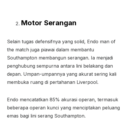
Motor Serangan
Selain tugas defensifnya yang solid, Endo man of
the match juga piawai dalam membantu
Southampton membangun serangan. Ia menjadi
penghubung sempurna antara lini belakang dan
depan. Umpan-umpannya yang akurat sering kali
membuka ruang di pertahanan Liverpool.
Endo mencatatkan 85% akurasi operan, termasuk
beberapa operan kunci yang menciptakan peluang
emas bagi lini serang Southampton.