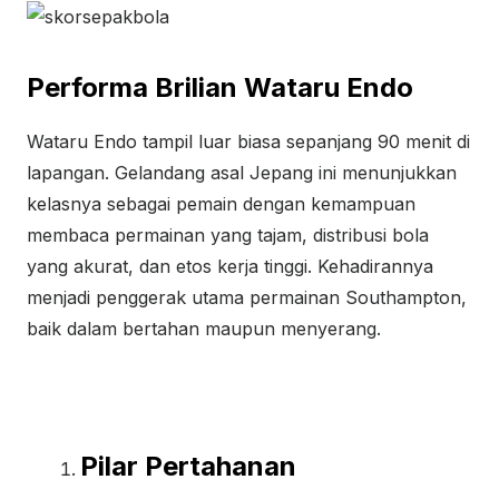
Performa Brilian Wataru Endo
Wataru Endo tampil luar biasa sepanjang 90 menit di
lapangan. Gelandang asal Jepang ini menunjukkan
kelasnya sebagai pemain dengan kemampuan
membaca permainan yang tajam, distribusi bola
yang akurat, dan etos kerja tinggi. Kehadirannya
menjadi penggerak utama permainan Southampton,
baik dalam bertahan maupun menyerang.
Pilar Pertahanan