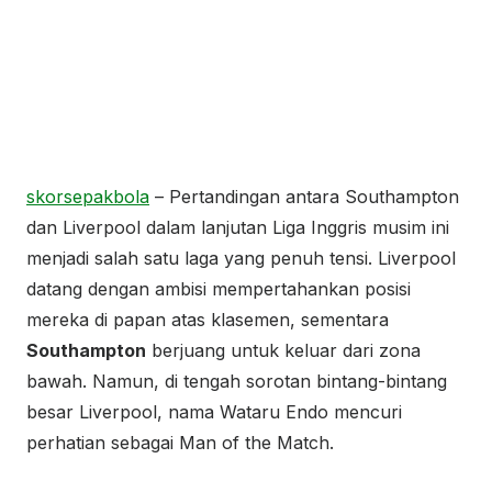
skorsepakbola
– Pertandingan antara Southampton
dan Liverpool dalam lanjutan Liga Inggris musim ini
menjadi salah satu laga yang penuh tensi. Liverpool
datang dengan ambisi mempertahankan posisi
mereka di papan atas klasemen, sementara
Southampton
berjuang untuk keluar dari zona
bawah. Namun, di tengah sorotan bintang-bintang
besar Liverpool, nama Wataru Endo mencuri
perhatian sebagai Man of the Match.