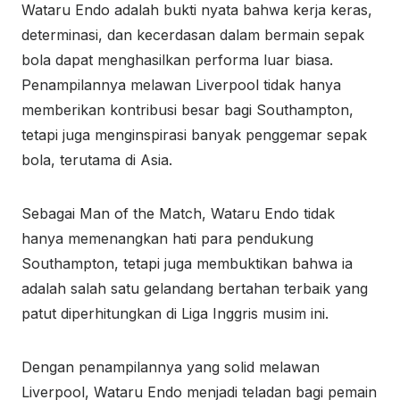
Wataru Endo adalah bukti nyata bahwa kerja keras,
determinasi, dan kecerdasan dalam bermain sepak
bola dapat menghasilkan performa luar biasa.
Penampilannya melawan Liverpool tidak hanya
memberikan kontribusi besar bagi Southampton,
tetapi juga menginspirasi banyak penggemar sepak
bola, terutama di Asia.
Sebagai Man of the Match, Wataru Endo tidak
hanya memenangkan hati para pendukung
Southampton, tetapi juga membuktikan bahwa ia
adalah salah satu gelandang bertahan terbaik yang
patut diperhitungkan di Liga Inggris musim ini.
Dengan penampilannya yang solid melawan
Liverpool, Wataru Endo menjadi teladan bagi pemain