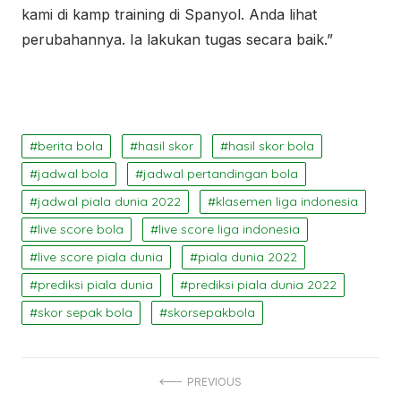
kami di kamp training di Spanyol. Anda lihat
perubahannya. Ia lakukan tugas secara baik.”
berita bola
hasil skor
hasil skor bola
jadwal bola
jadwal pertandingan bola
jadwal piala dunia 2022
klasemen liga indonesia
live score bola
live score liga indonesia
live score piala dunia
piala dunia 2022
prediksi piala dunia
prediksi piala dunia 2022
skor sepak bola
skorsepakbola
Navigasi
PREVIOUS