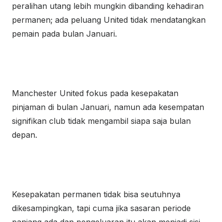
peralihan utang lebih mungkin dibanding kehadiran
permanen; ada peluang United tidak mendatangkan
pemain pada bulan Januari.
Manchester United fokus pada kesepakatan
pinjaman di bulan Januari, namun ada kesempatan
signifikan club tidak mengambil siapa saja bulan
depan.
Kesepakatan permanen tidak bisa seutuhnya
dikesampingkan, tapi cuma jika sasaran periode