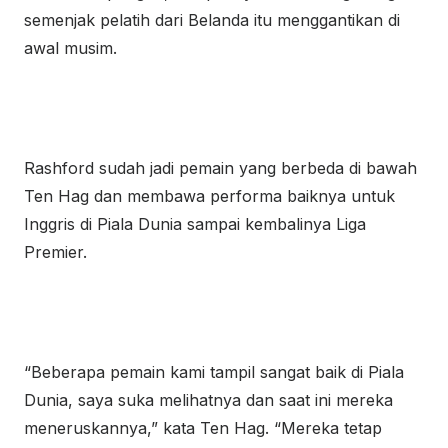
semenjak pelatih dari Belanda itu menggantikan di
awal musim.
Rashford sudah jadi pemain yang berbeda di bawah
Ten Hag dan membawa performa baiknya untuk
Inggris di Piala Dunia sampai kembalinya Liga
Premier.
“Beberapa pemain kami tampil sangat baik di Piala
Dunia, saya suka melihatnya dan saat ini mereka
meneruskannya,” kata Ten Hag. “Mereka tetap