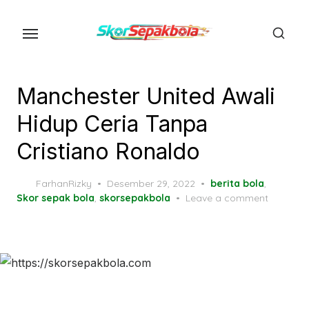
Skip
to
the
content
Manchester United Awali
Hidup Ceria Tanpa
Cristiano Ronaldo
Posted
FarhanRizky
Desember 29, 2022
berita bola
,
on
Skor sepak bola
,
skorsepakbola
Leave a comment