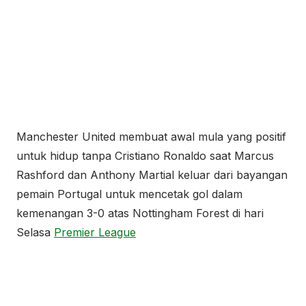
Manchester United membuat awal mula yang positif
untuk hidup tanpa Cristiano Ronaldo saat Marcus
Rashford dan Anthony Martial keluar dari bayangan
pemain Portugal untuk mencetak gol dalam
kemenangan 3-0 atas Nottingham Forest di hari
Selasa
Premier League