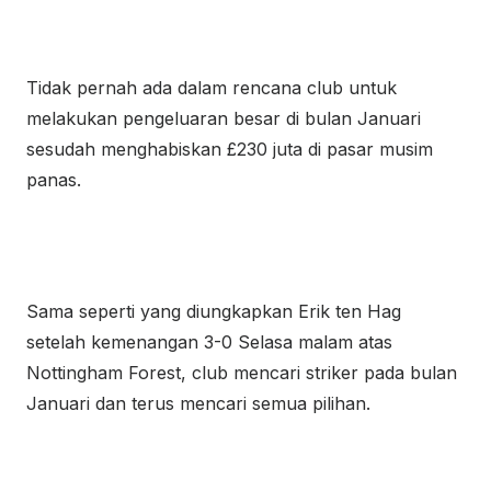
Tidak pernah ada dalam rencana club untuk
melakukan pengeluaran besar di bulan Januari
sesudah menghabiskan £230 juta di pasar musim
panas.
Sama seperti yang diungkapkan Erik ten Hag
setelah kemenangan 3-0 Selasa malam atas
Nottingham Forest, club mencari striker pada bulan
Januari dan terus mencari semua pilihan.