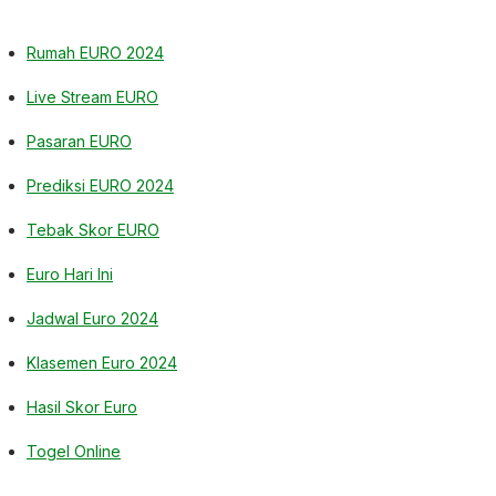
Rumah EURO 2024
Live Stream EURO
Pasaran EURO
Prediksi EURO 2024
Tebak Skor EURO
Euro Hari Ini
Jadwal Euro 2024
Klasemen Euro 2024
Hasil Skor Euro
Togel Online