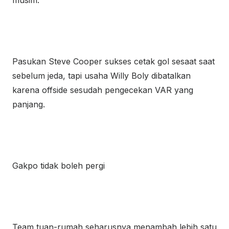
musim.
Pasukan Steve Cooper sukses cetak gol sesaat saat
sebelum jeda, tapi usaha Willy Boly dibatalkan
karena offside sesudah pengecekan VAR yang
panjang.
Gakpo tidak boleh pergi
Team tuan-rumah seharusnya menambah lebih satu