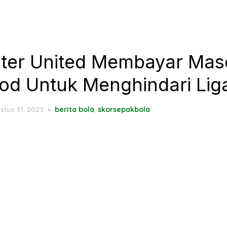
ter United Membayar Mas
d Untuk Menghindari Lig
ted
stus 31, 2023
berita bola
,
skorsepakbola