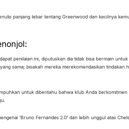
 menulis panjang lebar tentang Greenwood dan kecilnya ke
enonjol:
dapat penilaian ini, diputuskan dia tidak bisa bermain untu
ang sama; bisakah mereka merekomendasikan tindakan huk
uhkan untuk diberitahu bahwa klub Anda berkomitmen 
gu.
genai ‘Bruno Fernandes 2.0’ dan lebih unggul atas Chels