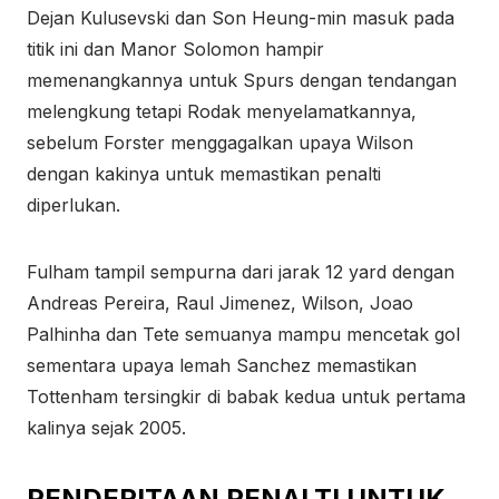
Dejan Kulusevski dan Son Heung-min masuk pada
titik ini dan Manor Solomon hampir
memenangkannya untuk Spurs dengan tendangan
melengkung tetapi Rodak menyelamatkannya,
sebelum Forster menggagalkan upaya Wilson
dengan kakinya untuk memastikan penalti
diperlukan.
Fulham tampil sempurna dari jarak 12 yard dengan
Andreas Pereira, Raul Jimenez, Wilson, Joao
Palhinha dan Tete semuanya mampu mencetak gol
sementara upaya lemah Sanchez memastikan
Tottenham tersingkir di babak kedua untuk pertama
kalinya sejak 2005.
PENDERITAAN PENALTI UNTUK