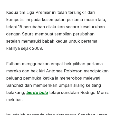
Kedua tim Liga Premier ini telah tersingkir dari
kompetisi ini pada kesempatan pertama musim lalu,
tetapi 15 perubahan dilakukan secara keseluruhan
dengan Spurs membuat sembilan perubahan
setelah memasuki babak kedua untuk pertama
kalinya sejak 2009.
Fulham menggunakan empat bek pilihan pertama
mereka dan bek kiri Antonee Robinson menciptakan
peluang pembuka ketika ia menerobos melewati
Sanchez dan memberikan umpan silang ke tiang
belakang,
berita bola
tetapi sundulan Rodrigo Muniz
melebar.