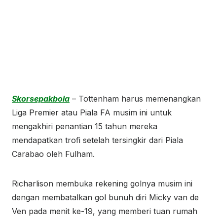
Skorsepakbola
– Tottenham harus memenangkan
Liga Premier atau Piala FA musim ini untuk
mengakhiri penantian 15 tahun mereka
mendapatkan trofi setelah tersingkir dari Piala
Carabao oleh Fulham.
Richarlison membuka rekening golnya musim ini
dengan membatalkan gol bunuh diri Micky van de
Ven pada menit ke-19, yang memberi tuan rumah