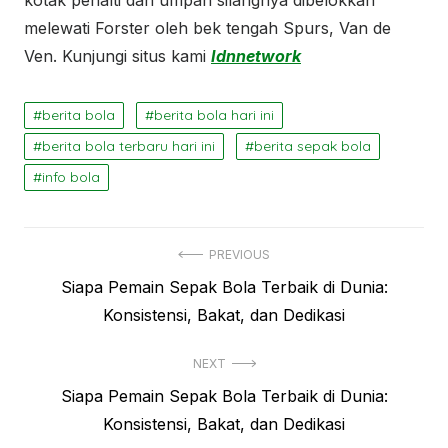
kotak penalti dan umpan silangnya dibelokkan
melewati Forster oleh bek tengah Spurs, Van de
Ven. Kunjungi situs kami
Idnnetwork
berita bola
berita bola hari ini
berita bola terbaru hari ini
berita sepak bola
info bola
Navigasi
PREVIOUS
Previous
Siapa Pemain Sepak Bola Terbaik di Dunia:
pos
post:
Konsistensi, Bakat, dan Dedikasi
NEXT
Next
Siapa Pemain Sepak Bola Terbaik di Dunia:
post:
Konsistensi, Bakat, dan Dedikasi