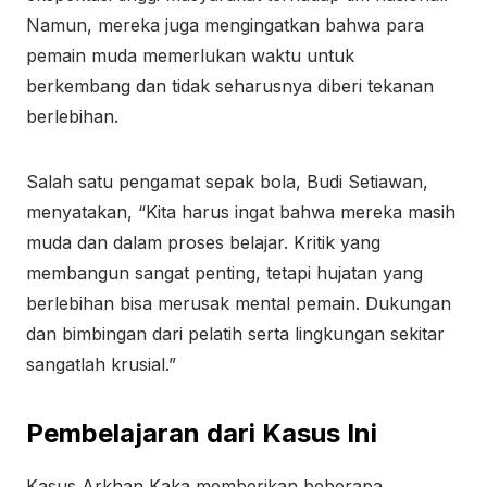
Namun, mereka juga mengingatkan bahwa para
pemain muda memerlukan waktu untuk
berkembang dan tidak seharusnya diberi tekanan
berlebihan.
Salah satu pengamat sepak bola, Budi Setiawan,
menyatakan, “Kita harus ingat bahwa mereka masih
muda dan dalam proses belajar. Kritik yang
membangun sangat penting, tetapi hujatan yang
berlebihan bisa merusak mental pemain. Dukungan
dan bimbingan dari pelatih serta lingkungan sekitar
sangatlah krusial.”
Pembelajaran dari Kasus Ini
Kasus Arkhan Kaka memberikan beberapa