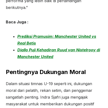
performa yang lebih baik di pertandingan
berikutnya.”
Baca Juga :
Prediksi Pramusim: Manchester United vs
Real Betis
Diallo Puji Kehadiran Ruud van Nistelrooy di
Manchester United
Pentingnya Dukungan Moral
Dalam situasi timnas U-19 seperti ini, dukungan
moral dari pelatih, rekan setim, dan penggemar
sangatlah penting. Indra Sjafri juga mengajak
masyarakat untuk memberikan dukungan positif