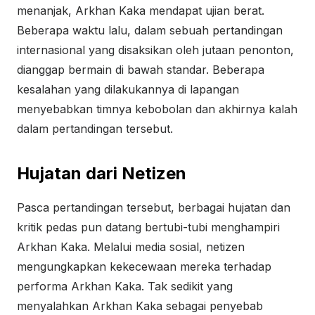
menanjak, Arkhan Kaka mendapat ujian berat.
Beberapa waktu lalu, dalam sebuah pertandingan
internasional yang disaksikan oleh jutaan penonton,
dianggap bermain di bawah standar. Beberapa
kesalahan yang dilakukannya di lapangan
menyebabkan timnya kebobolan dan akhirnya kalah
dalam pertandingan tersebut.
Hujatan dari Netizen
Pasca pertandingan tersebut, berbagai hujatan dan
kritik pedas pun datang bertubi-tubi menghampiri
Arkhan Kaka. Melalui media sosial, netizen
mengungkapkan kekecewaan mereka terhadap
performa Arkhan Kaka. Tak sedikit yang
menyalahkan Arkhan Kaka sebagai penyebab