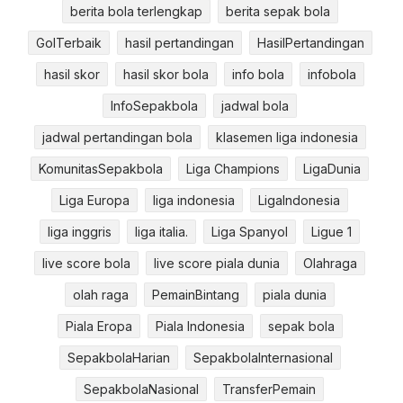
berita bola terlengkap
berita sepak bola
GolTerbaik
hasil pertandingan
HasilPertandingan
hasil skor
hasil skor bola
info bola
infobola
InfoSepakbola
jadwal bola
jadwal pertandingan bola
klasemen liga indonesia
KomunitasSepakbola
Liga Champions
LigaDunia
Liga Europa
liga indonesia
LigaIndonesia
liga inggris
liga italia.
Liga Spanyol
Ligue 1
live score bola
live score piala dunia
Olahraga
olah raga
PemainBintang
piala dunia
Piala Eropa
Piala Indonesia
sepak bola
SepakbolaHarian
SepakbolaInternasional
SepakbolaNasional
TransferPemain