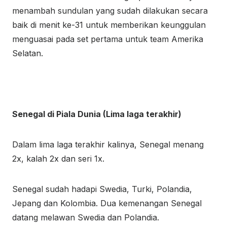
menambah sundulan yang sudah dilakukan secara
baik di menit ke-31 untuk memberikan keunggulan
menguasai pada set pertama untuk team Amerika
Selatan.
Senegal di Piala Dunia (Lima laga terakhir)
Dalam lima laga terakhir kalinya, Senegal menang
2x, kalah 2x dan seri 1x.
Senegal sudah hadapi Swedia, Turki, Polandia,
Jepang dan Kolombia. Dua kemenangan Senegal
datang melawan Swedia dan Polandia.