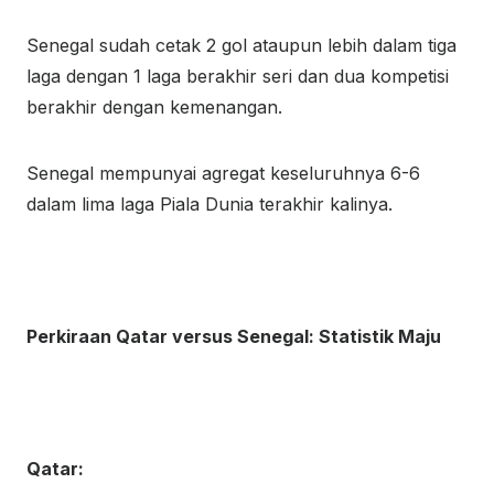
Senegal sudah cetak 2 gol ataupun lebih dalam tiga
laga dengan 1 laga berakhir seri dan dua kompetisi
berakhir dengan kemenangan.
Senegal mempunyai agregat keseluruhnya 6-6
dalam lima laga Piala Dunia terakhir kalinya.
Perkiraan Qatar versus Senegal: Statistik Maju
Qatar: