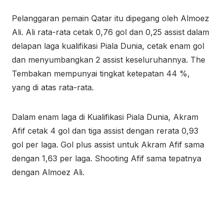
Pelanggaran pemain Qatar itu dipegang oleh Almoez
Ali. Ali rata-rata cetak 0,76 gol dan 0,25 assist dalam
delapan laga kualifikasi Piala Dunia, cetak enam gol
dan menyumbangkan 2 assist keseluruhannya. The
Tembakan mempunyai tingkat ketepatan 44 %,
yang di atas rata-rata.
Dalam enam laga di Kualifikasi Piala Dunia, Akram
Afif cetak 4 gol dan tiga assist dengan rerata 0,93
gol per laga. Gol plus assist untuk Akram Afif sama
dengan 1,63 per laga. Shooting Afif sama tepatnya
dengan Almoez Ali.