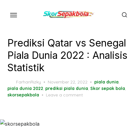
Skip
to
the
content
Prediksi Qatar vs Senegal
Piala Dunia 2022 : Analisis
Statistik
Posted
FarhanRizky
November 22, 2022
piala dunia
,
on
piala dunia 2022
,
prediksi piala dunia
,
Skor sepak bola
,
skorsepakbola
Leave a comment