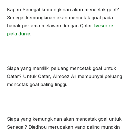
Kapan Senegal kemungkinan akan mencetak goal?
Senegal kemungkinan akan mencetak goal pada
babak pertama melawan dengan Qatar
livescore
piala dunia
.
Siapa yang memiliki peluang mencetak goal untuk
Qatar? Untuk Qatar, Almoez Ali mempunyai peluang
mencetak goal paling tinggi.
Siapa yang kemungkinan akan mencetak goal untuk
Senegal? Diedhou merupakan yang paling mungkin