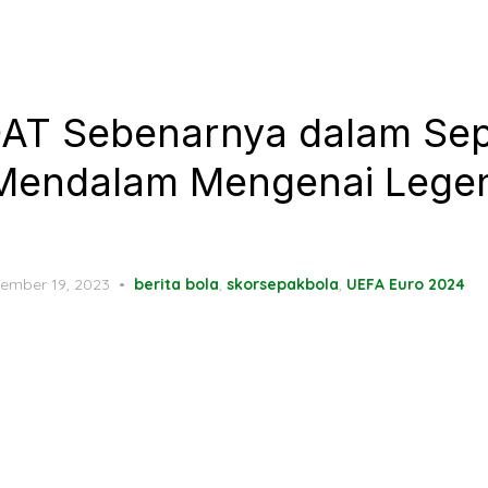
AT Sebenarnya dalam Sep
 Mendalam Mengenai Lege
ted
ember 19, 2023
berita bola
,
skorsepakbola
,
UEFA Euro 2024