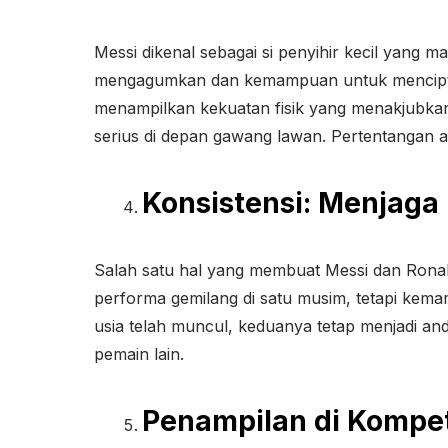
Messi dikenal sebagai si penyihir kecil yang
mengagumkan dan kemampuan untuk menciptakan p
menampilkan kekuatan fisik yang menakjubk
serius di depan gawang lawan. Pertentangan 
Konsistensi: Menjag
Salah satu hal yang membuat Messi dan Ronald
performa gemilang di satu musim, tetapi ke
usia telah muncul, keduanya tetap menjadi an
pemain lain.
Penampilan di Kompeti