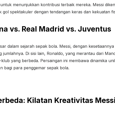
 untuk menunjukkan kontribusi terbaik mereka. Messi dik
k gol spektakuler dengan tendangan keras dan kekuatan f
ona vs. Real Madrid vs. Juventus
esar dalam sejarah sepak bola. Messi, dengan kesetiaann
ung jumlahnya. Di sisi lain, Ronaldo, yang merantau dari Ma
b-klub yang berbeda. Persaingan ini membawa dinamika uni
n bagi para penggemar sepak bola.
beda: Kilatan Kreativitas Messi