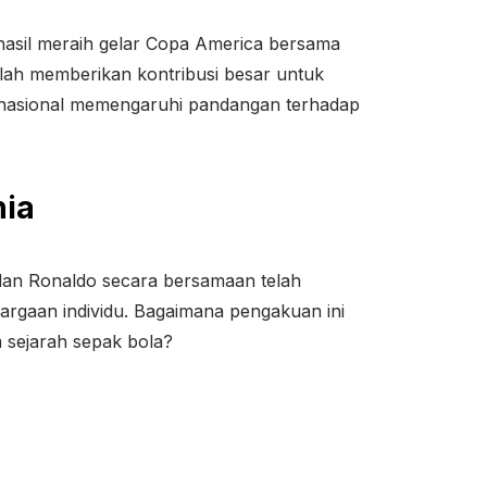
erhasil meraih gelar Copa America bersama
elah memberikan kontribusi besar untuk
rnasional memengaruhi pandangan terhadap
nia
i dan Ronaldo secara bersamaan telah
argaan individu. Bagaimana pengakuan ini
 sejarah sepak bola?