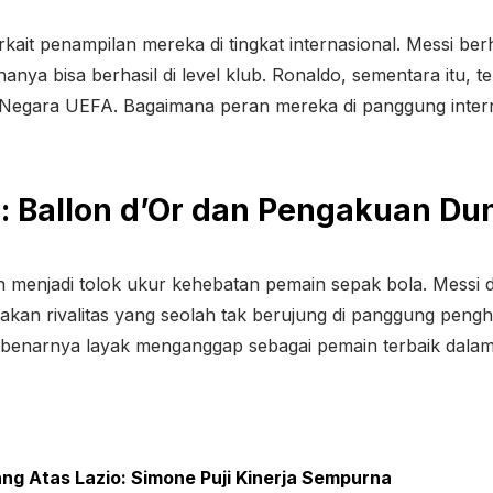
erkait penampilan mereka di tingkat internasional. Messi b
ya bisa berhasil di level klub. Ronaldo, sementara itu, t
 Negara UEFA. Bagaimana peran mereka di panggung inte
: Ballon d’Or dan Pengakuan Du
elah menjadi tolok ukur kehebatan pemain sepak bola. Mess
akan rivalitas yang seolah tak berujung di panggung pengh
benarnya layak menganggap sebagai pemain terbaik dalam
ang Atas Lazio: Simone Puji Kinerja Sempurna