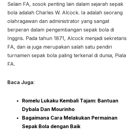
Selain FA, sosok penting lain dalam sejarah sepak
bola adalah Charles W. Alcock. Ia adalah seorang
olahragawan dan administrator yang sangat
berperan dalam pengembangan sepak bola di
Inggris. Pada tahun 1871, Alcock menjadi sekretaris
FA, dan ia juga merupakan salah satu pendiri
turnamen sepak bola paling terkenal di dunia, Piala
FA.
Baca Juga
:
Romelu Lukaku Kembali Tajam: Bantuan
Dybala Dan Mourinho
Bagaimana Cara Melakukan Permainan
Sepak Bola dengan Baik