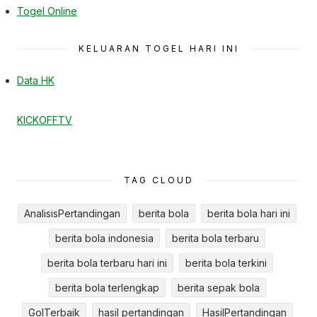
Togel Online
KELUARAN TOGEL HARI INI
Data HK
KICKOFFTV
TAG CLOUD
AnalisisPertandingan
berita bola
berita bola hari ini
berita bola indonesia
berita bola terbaru
berita bola terbaru hari ini
berita bola terkini
berita bola terlengkap
berita sepak bola
GolTerbaik
hasil pertandingan
HasilPertandingan