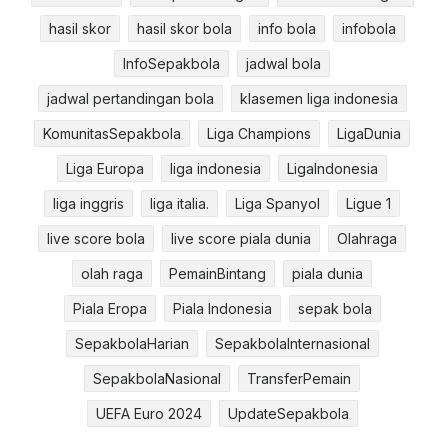
hasil skor
hasil skor bola
info bola
infobola
InfoSepakbola
jadwal bola
jadwal pertandingan bola
klasemen liga indonesia
KomunitasSepakbola
Liga Champions
LigaDunia
Liga Europa
liga indonesia
LigaIndonesia
liga inggris
liga italia.
Liga Spanyol
Ligue 1
live score bola
live score piala dunia
Olahraga
olah raga
PemainBintang
piala dunia
Piala Eropa
Piala Indonesia
sepak bola
SepakbolaHarian
SepakbolaInternasional
SepakbolaNasional
TransferPemain
UEFA Euro 2024
UpdateSepakbola