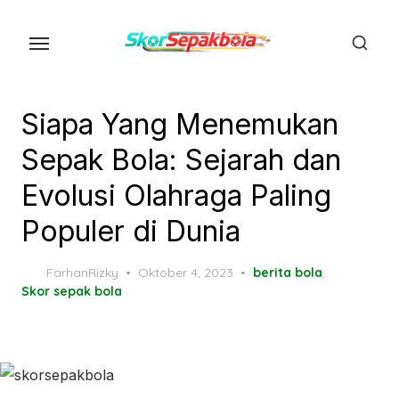
Skip
to
the
content
Siapa Yang Menemukan
Sepak Bola: Sejarah dan
Evolusi Olahraga Paling
Populer di Dunia
Posted
FarhanRizky
Oktober 4, 2023
berita bola
,
on
Skor sepak bola