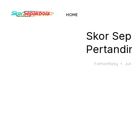
Skip
to
HOME
the
content
Skor Sepa
Pertandi
Pos
FarhanRizky
Juli
on