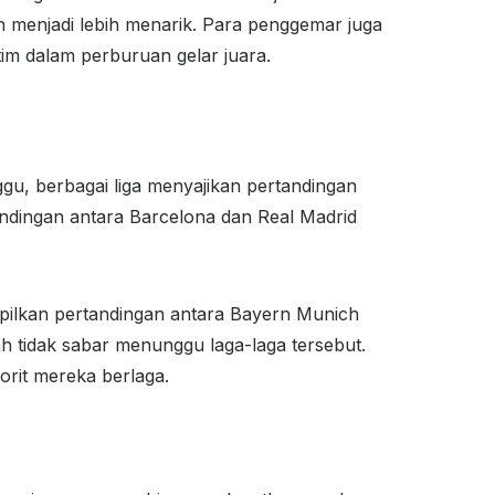
n menjadi lebih menarik. Para penggemar juga
tim dalam perburuan gelar juara.
gu, berbagai liga menyajikan pertandingan
andingan antara Barcelona dan Real Madrid
nampilkan pertandingan antara Bayern Munich
ah tidak sabar menunggu laga-laga tersebut.
rit mereka berlaga.