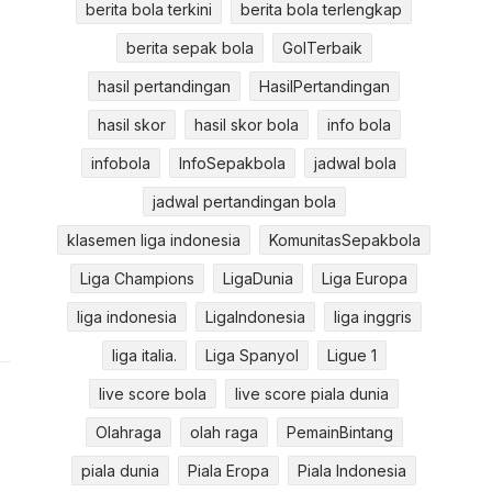
berita bola terkini
berita bola terlengkap
berita sepak bola
GolTerbaik
hasil pertandingan
HasilPertandingan
hasil skor
hasil skor bola
info bola
infobola
InfoSepakbola
jadwal bola
jadwal pertandingan bola
klasemen liga indonesia
KomunitasSepakbola
Liga Champions
LigaDunia
Liga Europa
liga indonesia
LigaIndonesia
liga inggris
liga italia.
Liga Spanyol
Ligue 1
live score bola
live score piala dunia
Olahraga
olah raga
PemainBintang
piala dunia
Piala Eropa
Piala Indonesia