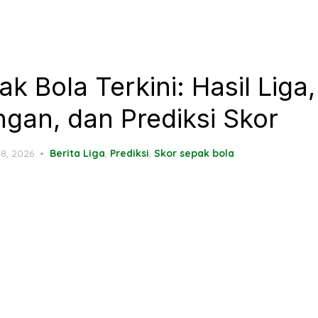
k Bola Terkini: Hasil Liga
ngan, dan Prediksi Skor
ted
 8, 2026
Berita Liga
,
Prediksi
,
Skor sepak bola