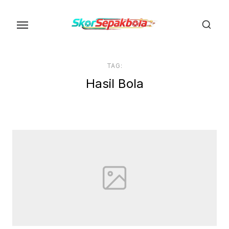
Skip
to
the
content
TAG:
Hasil Bola