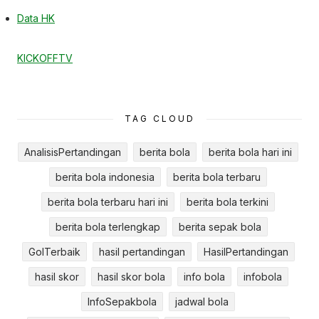
Data HK
KICKOFFTV
TAG CLOUD
AnalisisPertandingan
berita bola
berita bola hari ini
berita bola indonesia
berita bola terbaru
berita bola terbaru hari ini
berita bola terkini
berita bola terlengkap
berita sepak bola
GolTerbaik
hasil pertandingan
HasilPertandingan
hasil skor
hasil skor bola
info bola
infobola
InfoSepakbola
jadwal bola