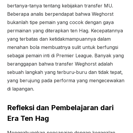
bertanya-tanya tentang kebijakan transfer MU.
Beberapa analis berpendapat bahwa Weghorst
bukanlah tipe pemain yang cocok dengan gaya
permainan yang diterapkan ten Hag. Kecepatannya
yang terbatas dan ketidakmampuannya dalam
menahan bola membuatnya sulit untuk berfungsi
sebagai pemain inti di Premier League. Banyak yang
beranggapan bahwa transfer Weghorst adalah
sebuah langkah yang terburu-buru dan tidak tepat,
yang berujung pada performa yang mengecewakan
di lapangan.
Refleksi dan Pembelajaran dari
Era Ten Hag
Menggabungkan pencapaian dengan kegagalan