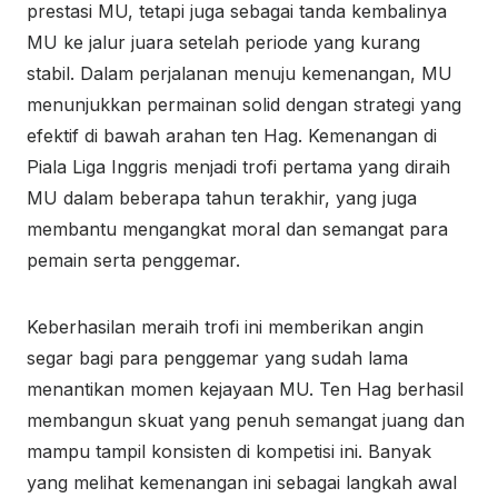
prestasi MU, tetapi juga sebagai tanda kembalinya
MU ke jalur juara setelah periode yang kurang
stabil. Dalam perjalanan menuju kemenangan, MU
menunjukkan permainan solid dengan strategi yang
efektif di bawah arahan ten Hag. Kemenangan di
Piala Liga Inggris menjadi trofi pertama yang diraih
MU dalam beberapa tahun terakhir, yang juga
membantu mengangkat moral dan semangat para
pemain serta penggemar.
Keberhasilan meraih trofi ini memberikan angin
segar bagi para penggemar yang sudah lama
menantikan momen kejayaan MU. Ten Hag berhasil
membangun skuat yang penuh semangat juang dan
mampu tampil konsisten di kompetisi ini. Banyak
yang melihat kemenangan ini sebagai langkah awal