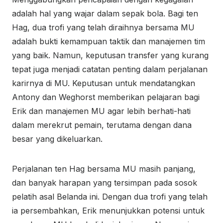
adalah hal yang wajar dalam sepak bola. Bagi ten
Hag, dua trofi yang telah diraihnya bersama MU
adalah bukti kemampuan taktik dan manajemen tim
yang baik. Namun, keputusan transfer yang kurang
tepat juga menjadi catatan penting dalam perjalanan
karirnya di MU. Keputusan untuk mendatangkan
Antony dan Weghorst memberikan pelajaran bagi
Erik dan manajemen MU agar lebih berhati-hati
dalam merekrut pemain, terutama dengan dana
besar yang dikeluarkan.
Perjalanan ten Hag bersama MU masih panjang,
dan banyak harapan yang tersimpan pada sosok
pelatih asal Belanda ini. Dengan dua trofi yang telah
ia persembahkan, Erik menunjukkan potensi untuk