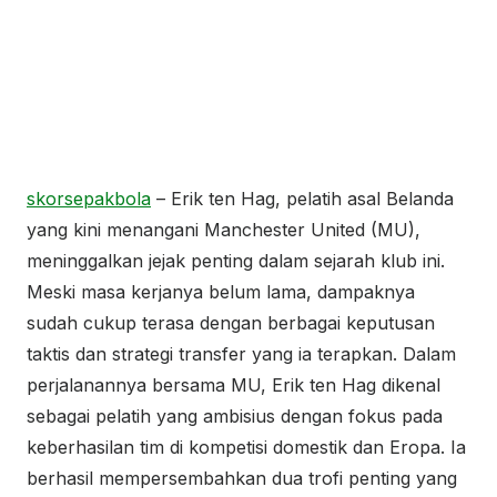
skorsepakbola
– Erik ten Hag, pelatih asal Belanda
yang kini menangani Manchester United (MU),
meninggalkan jejak penting dalam sejarah klub ini.
Meski masa kerjanya belum lama, dampaknya
sudah cukup terasa dengan berbagai keputusan
taktis dan strategi transfer yang ia terapkan. Dalam
perjalanannya bersama MU, Erik ten Hag dikenal
sebagai pelatih yang ambisius dengan fokus pada
keberhasilan tim di kompetisi domestik dan Eropa. Ia
berhasil mempersembahkan dua trofi penting yang