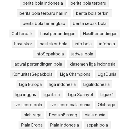
berita bola indonesia
berita bola terbaru
berita bola terbaru hari ini
berita bola terkini
berita bola terlengkap
berita sepak bola
GolTerbaik
hasil pertandingan
HasilPertandingan
hasil skor
hasil skor bola
info bola
infobola
InfoSepakbola
jadwal bola
jadwal pertandingan bola
klasemen liga indonesia
KomunitasSepakbola
Liga Champions
LigaDunia
Liga Europa
liga indonesia
LigaIndonesia
liga inggris
liga italia.
Liga Spanyol
Ligue 1
live score bola
live score piala dunia
Olahraga
olah raga
PemainBintang
piala dunia
Piala Eropa
Piala Indonesia
sepak bola