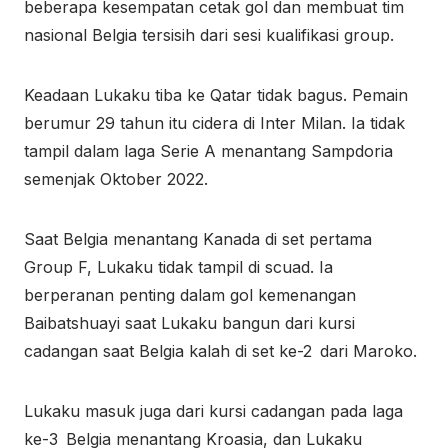
beberapa kesempatan cetak gol dan membuat tim
nasional Belgia tersisih dari sesi kualifikasi group.
Keadaan Lukaku tiba ke Qatar tidak bagus. Pemain
berumur 29 tahun itu cidera di Inter Milan. Ia tidak
tampil dalam laga Serie A menantang Sampdoria
semenjak Oktober 2022.
Saat Belgia menantang Kanada di set pertama
Group F, Lukaku tidak tampil di scuad. Ia
berperanan penting dalam gol kemenangan
Baibatshuayi saat Lukaku bangun dari kursi
cadangan saat Belgia kalah di set ke-2 dari Maroko.
Lukaku masuk juga dari kursi cadangan pada laga
ke-3 Belgia menantang Kroasia, dan Lukaku