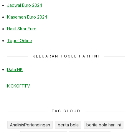
Jadwal Euro 2024
Klasemen Euro 2024
Hasil Skor Euro
Togel Online
KELUARAN TOGEL HARI INI
Data HK
KICKOFFTV
TAG CLOUD
AnalisisPertandingan
berita bola
berita bola hari ini