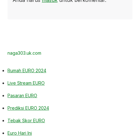
Anda harus
masuk
untuk berkomentar.
naga303.uk.com
Rumah EURO 2024
Live Stream EURO
Pasaran EURO
Prediksi EURO 2024
Tebak Skor EURO
Euro Hari Ini