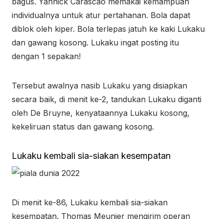
bagus. Yannick Carascao memakai kemampuan
individualnya untuk atur pertahanan. Bola dapat
diblok oleh kiper. Bola terlepas jatuh ke kaki Lukaku
dan gawang kosong. Lukaku ingat posting itu
dengan 1 sepakan!
Tersebut awalnya nasib Lukaku yang disiapkan
secara baik, di menit ke-2, tandukan Lukaku diganti
oleh De Bruyne, kenyataannya Lukaku kosong,
kekeliruan status dan gawang kosong.
Lukaku kembali sia-siakan kesempatan
Di menit ke-86, Lukaku kembali sia-siakan
kesempatan. Thomas Meunier mengirim operan