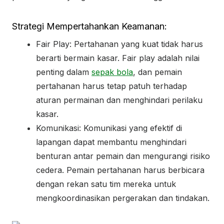
Strategi Mempertahankan Keamanan:
Fair Play: Pertahanan yang kuat tidak harus
berarti bermain kasar. Fair play adalah nilai
penting dalam
sepak bola
, dan pemain
pertahanan harus tetap patuh terhadap
aturan permainan dan menghindari perilaku
kasar.
Komunikasi: Komunikasi yang efektif di
lapangan dapat membantu menghindari
benturan antar pemain dan mengurangi risiko
cedera. Pemain pertahanan harus berbicara
dengan rekan satu tim mereka untuk
mengkoordinasikan pergerakan dan tindakan.