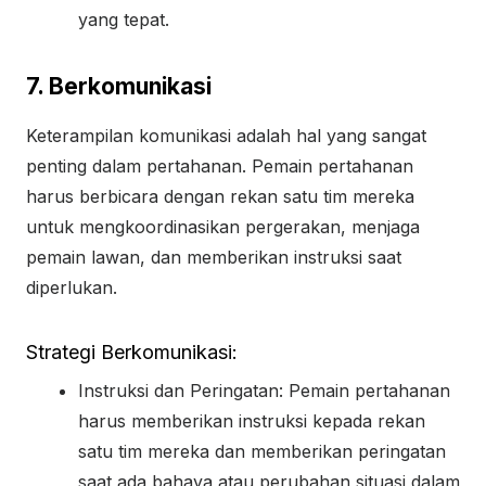
yang tepat.
7. Berkomunikasi
Keterampilan komunikasi adalah hal yang sangat
penting dalam pertahanan. Pemain pertahanan
harus berbicara dengan rekan satu tim mereka
untuk mengkoordinasikan pergerakan, menjaga
pemain lawan, dan memberikan instruksi saat
diperlukan.
Strategi Berkomunikasi:
Instruksi dan Peringatan: Pemain pertahanan
harus memberikan instruksi kepada rekan
satu tim mereka dan memberikan peringatan
saat ada bahaya atau perubahan situasi dalam