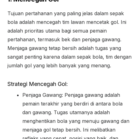
Tujuan pertahanan yang paling jelas dalam sepak
bola adalah mencegah tim lawan mencetak gol. Ini
adalah prioritas utama bagi semua pemain
pertahanan, termasuk bek dan penjaga gawang.
Menjaga gawang tetap bersih adalah tugas yang
sangat penting karena dalam sepak bola, tim dengan
jumlah gol yang lebih banyak yang menang.
Strategi Mencegah Gol:
Penjaga Gawang: Penjaga gawang adalah
pemain terakhir yang berdiri di antara bola
dan gawang. Tugas utamanya adalah
menghentikan bola yang menuju gawang dan
menjaga gol tetap bersih. Ini melibatkan
refleks yang cepat, posisi yang baik, dan