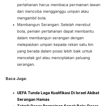
pertahanan harus membaca permainan lawan
dan mencoba mengganggu umpan atau
mengambil bola.
Membangun Serangan: Setelah merebut
bola, pemain pertahanan dapat membantu
dalam membangun serangan dengan
melepaskan umpan kepada rekan satu tim
yang berada dalam posisi lebih baik untuk
mencetak gol atau menciptakan peluang
serangan.
Baca Juga
:
UEFA Tunda Laga Kualifikasi Di Israel Akibat
Serangan Hamas