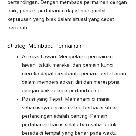
pertandingan. Dengan membaca permainan dengan
baik, pemain pertahanan dapat mengambil
keputusan yang bijak dalam situasi yang cepat
berubah.
Strategi Membaca Permainan:
Analisis Lawan: Mempelajari permainan
lawan, taktik mereka, dan pemain kunci
mereka dapat membantu pemain pertahanan
dalam mempersiapkan diri dan merespons
dengan baik selama pertandingan.
Posisi yang Tepat: Memahami di mana
seharusnya berada dalam berbagai situasi
pertandingan adalah penting. Pemain
pertahanan harus selalu berusaha untuk
berada di tempat yang benar pada waktu