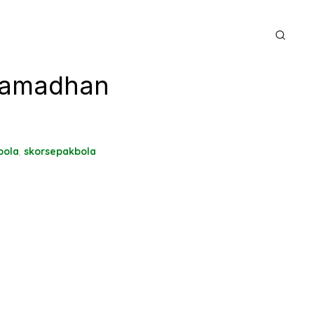
 Ramadhan
bola
,
skorsepakbola