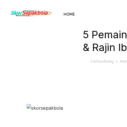
Skip
to
HOME
the
content
5 Pemain
& Rajin I
Pos
FarhanRizky
Mar
on