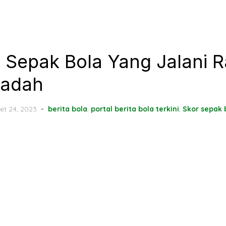
 Sepak Bola Yang Jalani
badah
ted
et 24, 2023
berita bola
,
portal berita bola terkini
,
Skor sepak 