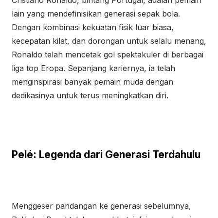
Cristiano Ronaldo, bintang Portugal, adalah pemain
lain yang mendefinisikan generasi sepak bola.
Dengan kombinasi kekuatan fisik luar biasa,
kecepatan kilat, dan dorongan untuk selalu menang,
Ronaldo telah mencetak gol spektakuler di berbagai
liga top Eropa. Sepanjang kariernya, ia telah
menginspirasi banyak pemain muda dengan
dedikasinya untuk terus meningkatkan diri.
Pelé: Legenda dari Generasi Terdahulu
Menggeser pandangan ke generasi sebelumnya,