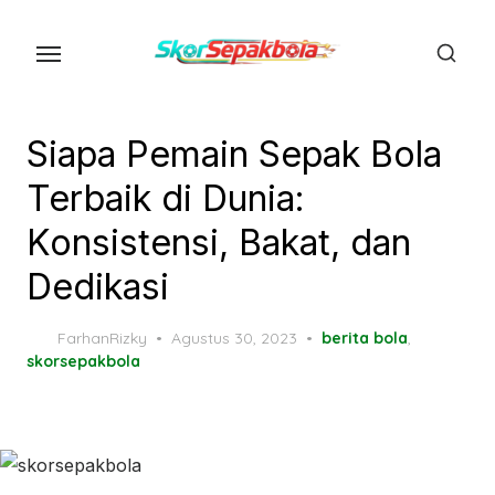
Skip
to
the
content
Siapa Pemain Sepak Bola
Terbaik di Dunia:
Konsistensi, Bakat, dan
Dedikasi
Posted
FarhanRizky
Agustus 30, 2023
berita bola
,
on
skorsepakbola