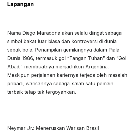
Lapangan
Nama Diego Maradona akan selalu diingat sebagai
simbol bakat luar biasa dan kontroversi di dunia
sepak bola. Penampilan gemilangnya dalam Piala
Dunia 1986, termasuk gol “Tangan Tuhan” dan “Gol
Abad,” membuatnya menjadi ikon Argentina.
Meskipun perjalanan kariernya terjeda oleh masalah
pribadi, warisannya sebagai salah satu pemain
terbaik tetap tak tergoyahkan.
Neymar Jr.: Meneruskan Warisan Brasil