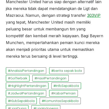
Manchester United harus siap dengan alternatif lain
jika mereka tidak dapat mendatangkan de Ligt dan
Mazraoui. Namun, dengan strategi transfer
303VIP
yang tepat, Manchester United masih memiliki
peluang besar untuk membangun tim yang
kompetitif dan kembali meraih kejayaan. Bagi Bayern
Munchen, mempertahankan pemain kunci mereka
akan menjadi prioritas utama untuk memastikan
mereka terus bersaing di level tertinggi.
AnalisisPertandingan
berita sepak bola
GolTerbaik
HasilPertandingan
HighlightPertandingan
InfoSepakbola
JadwalPertandingan
KabarPemain
KlubSepakbola
KomunitasSepakbola
LigaDunia
LigaIndonesia