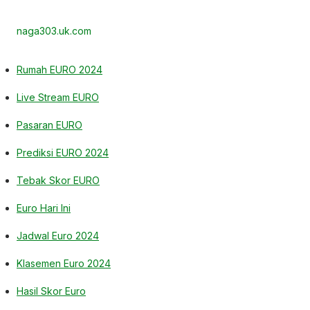
naga303.uk.com
Rumah EURO 2024
Live Stream EURO
Pasaran EURO
Prediksi EURO 2024
Tebak Skor EURO
Euro Hari Ini
Jadwal Euro 2024
Klasemen Euro 2024
Hasil Skor Euro