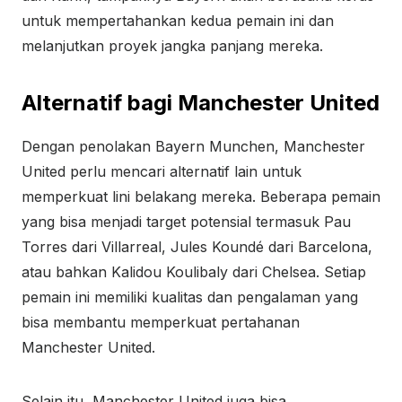
untuk mempertahankan kedua pemain ini dan
melanjutkan proyek jangka panjang mereka.
Alternatif bagi Manchester United
Dengan penolakan Bayern Munchen, Manchester
United perlu mencari alternatif lain untuk
memperkuat lini belakang mereka. Beberapa pemain
yang bisa menjadi target potensial termasuk Pau
Torres dari Villarreal, Jules Koundé dari Barcelona,
atau bahkan Kalidou Koulibaly dari Chelsea. Setiap
pemain ini memiliki kualitas dan pengalaman yang
bisa membantu memperkuat pertahanan
Manchester United.
Selain itu, Manchester United juga bisa