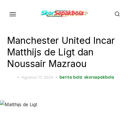
Skip
to
the
content
Manchester United Incar
Matthijs de Ligt dan
Noussair Mazraou
Posted
Agustus 17, 2024
berita bola
,
skorsepakbola
on