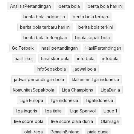
AnalisisPertandingan
berita bola
berita bola hari ini
berita bola indonesia
berita bola terbaru
berita bola terbaru hari ini
berita bola terkini
berita bola terlengkap
berita sepak bola
GolTerbaik
hasil pertandingan
HasilPertandingan
hasil skor
hasil skor bola
info bola
infobola
InfoSepakbola
jadwal bola
jadwal pertandingan bola
klasemen liga indonesia
KomunitasSepakbola
Liga Champions
LigaDunia
Liga Europa
liga indonesia
LigaIndonesia
liga inggris
liga italia.
Liga Spanyol
Ligue 1
live score bola
live score piala dunia
Olahraga
olah raga
PemainBintang
piala dunia