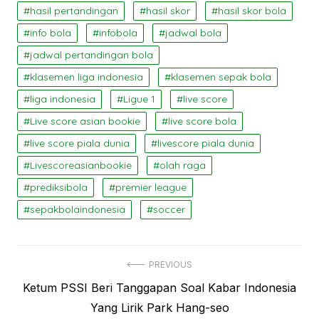
hasil pertandingan
hasil skor
hasil skor bola
info bola
infobola
jadwal bola
jadwal pertandingan bola
klasemen liga indonesia
klasemen sepak bola
liga indonesia
Ligue 1
live score
Live score asian bookie
live score bola
live score piala dunia
livescore piala dunia
Livescoreasianbookie
olah raga
prediksibola
premier league
sepakbolaindonesia
soccer
Navigasi
PREVIOUS
Previous
Ketum PSSI Beri Tanggapan Soal Kabar Indonesia
pos
post:
Yang Lirik Park Hang-seo