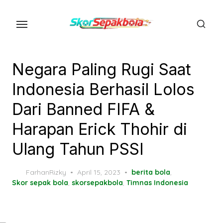
Skip
to
the
content
Negara Paling Rugi Saat
Indonesia Berhasil Lolos
Dari Banned FIFA &
Harapan Erick Thohir di
Ulang Tahun PSSI
Posted
FarhanRizky
April 15, 2023
berita bola
,
on
Skor sepak bola
,
skorsepakbola
,
Timnas Indonesia