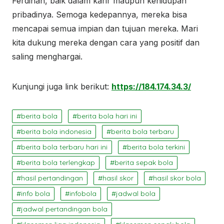
Ferdinan, baik dalam karir maupun kehidupan
pribadinya. Semoga kedepannya, mereka bisa
mencapai semua impian dan tujuan mereka. Mari
kita dukung mereka dengan cara yang positif dan
saling menghargai.
Kunjungi juga link berikut:
https://184.174.34.3/
berita bola
berita bola hari ini
berita bola indonesia
berita bola terbaru
berita bola terbaru hari ini
berita bola terkini
berita bola terlengkap
berita sepak bola
hasil pertandingan
hasil skor
hasil skor bola
info bola
infobola
jadwal bola
jadwal pertandingan bola