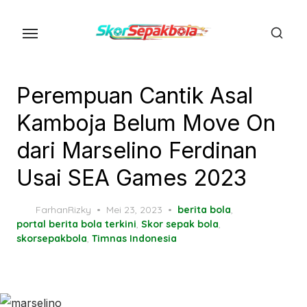
Skip
to
the
content
Perempuan Cantik Asal
Kamboja Belum Move On
dari Marselino Ferdinan
Usai SEA Games 2023
Posted
FarhanRizky
Mei 23, 2023
berita bola
,
on
portal berita bola terkini
,
Skor sepak bola
,
skorsepakbola
,
Timnas Indonesia