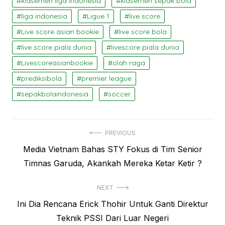
klasemen liga indonesia
klasemen sepak bola
liga indonesia
Ligue 1
live score
Live score asian bookie
live score bola
live score piala dunia
livescore piala dunia
Livescoreasianbookie
olah raga
prediksibola
premier league
sepakbolaindonesia
soccer
Navigasi
PREVIOUS
Previous
Media Vietnam Bahas STY Fokus di Tim Senior
pos
post:
Timnas Garuda, Akankah Mereka Ketar Ketir ?
NEXT
Next
Ini Dia Rencana Erick Thohir Untuk Ganti Direktur
post:
Teknik PSSI Dari Luar Negeri