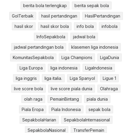
berita bola terlengkap
berita sepak bola
GolTerbaik
hasil pertandingan
HasilPertandingan
hasil skor
hasil skor bola
info bola
infobola
InfoSepakbola
jadwal bola
jadwal pertandingan bola
klasemen liga indonesia
KomunitasSepakbola
Liga Champions
LigaDunia
Liga Europa
liga indonesia
LigaIndonesia
liga inggris
liga italia.
Liga Spanyol
Ligue 1
live score bola
live score piala dunia
Olahraga
olah raga
PemainBintang
piala dunia
Piala Eropa
Piala Indonesia
sepak bola
SepakbolaHarian
SepakbolaInternasional
SepakbolaNasional
TransferPemain