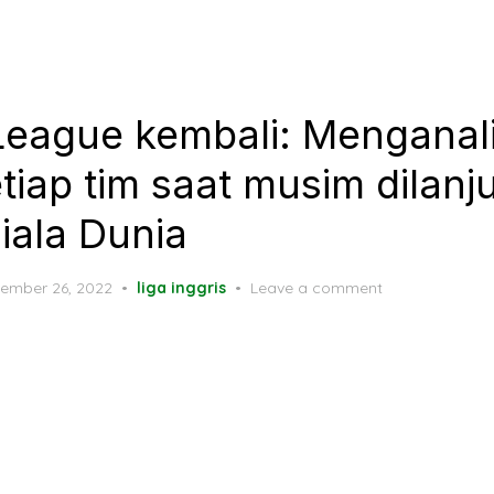
League kembali: Menganali
etiap tim saat musim dilanj
iala Dunia
ted
ember 26, 2022
liga inggris
Leave a comment