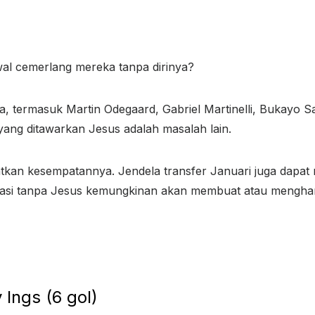
 cemerlang mereka tanpa dirinya?
ka, termasuk Martin Odegaard, Gabriel Martinelli, Bukayo 
yang ditawarkan Jesus adalah masalah lain.
tkan kesempatannya. Jendela transfer Januari juga dapa
tasi tanpa Jesus kemungkinan akan membuat atau menghan
Ings (6 gol)