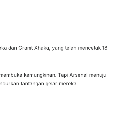
Saka dan Granit Xhaka, yang telah mencetak 18
t membuka kemungkinan. Tapi Arsenal menuju
curkan tantangan gelar mereka.