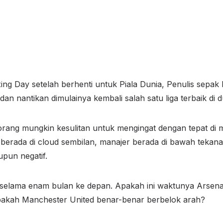
xing Day setelah berhenti untuk Piala Dunia, Penulis sepa
 nantikan dimulainya kembali salah satu liga terbaik di d
rang mungkin kesulitan untuk mengingat dengan tepat di 
erada di cloud sembilan, manajer berada di bawah tekana
upun negatif.
selama enam bulan ke depan. Apakah ini waktunya Arsenal
kah Manchester United benar-benar berbelok arah?