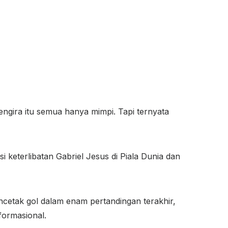
ngira itu semua hanya mimpi. Tapi ternyata
 keterlibatan Gabriel Jesus di Piala Dunia dan
encetak gol dalam enam pertandingan terakhir,
formasional.