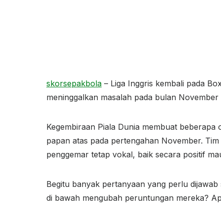
skorsepakbola
– Liga Inggris kembali pada Bo
meninggalkan masalah pada bulan November dan
Kegembiraan Piala Dunia membuat beberapa o
papan atas pada pertengahan November. Tim b
penggemar tetap vokal, baik secara positif ma
Begitu banyak pertanyaan yang perlu dijawab 
di bawah mengubah peruntungan mereka? Apa