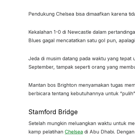
Pendukung Chelsea bisa dimaafkan karena tid
Kekalahan 1-0 di Newcastle dalam pertandinga
Blues gagal mencatatkan satu gol pun, apalagi 
Jeda di musim datang pada waktu yang tepat u
September, tampak seperti orang yang membut
Mantan bos Brighton menyamakan tugas membi
berbicara tentang kebutuhannya untuk “pulih”
Stamford Bridge
Setelah mungkin meluangkan waktu untuk meng
kamp pelatihan
Chelsea
di Abu Dhabi. Dengan 