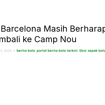
 Barcelona Masih Berhara
mbali ke Camp Nou
ted
 3, 2023
berita bola
,
portal berita bola terkini
,
Skor sepak bol