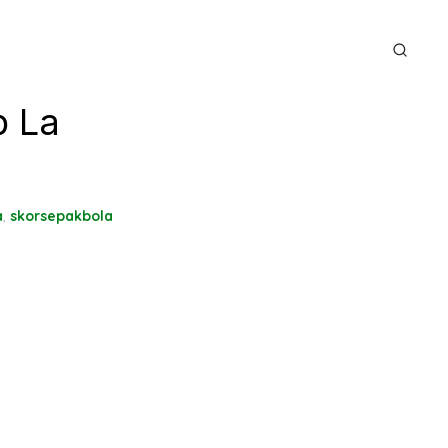
p La
a
,
skorsepakbola