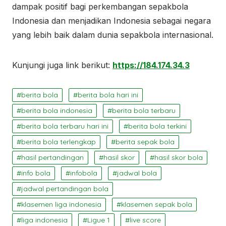
dampak positif bagi perkembangan sepakbola
Indonesia dan menjadikan Indonesia sebagai negara
yang lebih baik dalam dunia sepakbola internasional.
Kunjungi juga link berikut:
https://184.174.34.3
berita bola
berita bola hari ini
berita bola indonesia
berita bola terbaru
berita bola terbaru hari ini
berita bola terkini
berita bola terlengkap
berita sepak bola
hasil pertandingan
hasil skor
hasil skor bola
info bola
infobola
jadwal bola
jadwal pertandingan bola
klasemen liga indonesia
klasemen sepak bola
liga indonesia
Ligue 1
live score