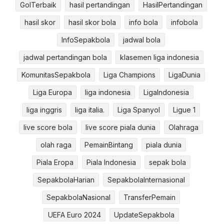
GolTerbaik
hasil pertandingan
HasilPertandingan
hasil skor
hasil skor bola
info bola
infobola
InfoSepakbola
jadwal bola
jadwal pertandingan bola
klasemen liga indonesia
KomunitasSepakbola
Liga Champions
LigaDunia
Liga Europa
liga indonesia
LigaIndonesia
liga inggris
liga italia.
Liga Spanyol
Ligue 1
live score bola
live score piala dunia
Olahraga
olah raga
PemainBintang
piala dunia
Piala Eropa
Piala Indonesia
sepak bola
SepakbolaHarian
SepakbolaInternasional
SepakbolaNasional
TransferPemain
UEFA Euro 2024
UpdateSepakbola