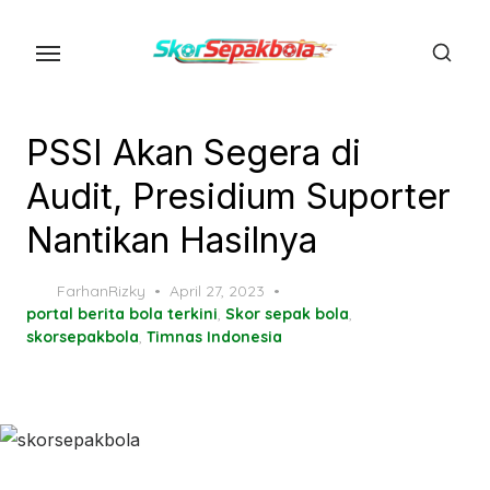
Skip
to
the
content
PSSI Akan Segera di
Audit, Presidium Suporter
Nantikan Hasilnya
Posted
FarhanRizky
April 27, 2023
on
portal berita bola terkini
,
Skor sepak bola
,
skorsepakbola
,
Timnas Indonesia