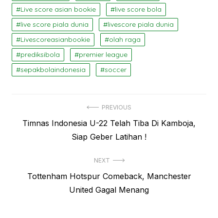
Live score asian bookie
live score bola
live score piala dunia
livescore piala dunia
Livescoreasianbookie
olah raga
prediksibola
premier league
sepakbolaindonesia
soccer
Navigasi
PREVIOUS
Previous
Timnas Indonesia U-22 Telah Tiba Di Kamboja,
pos
post:
Siap Geber Latihan !
NEXT
Next
Tottenham Hotspur Comeback, Manchester
post:
United Gagal Menang