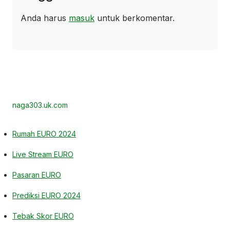
Anda harus
masuk
untuk berkomentar.
naga303.uk.com
Rumah EURO 2024
Live Stream EURO
Pasaran EURO
Prediksi EURO 2024
Tebak Skor EURO