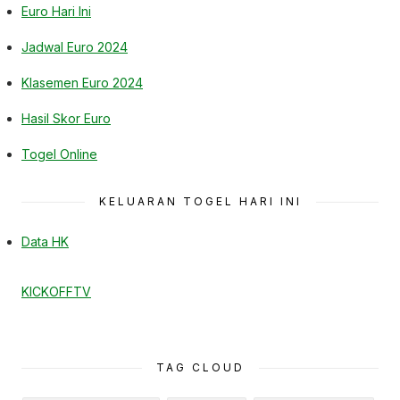
Euro Hari Ini
Jadwal Euro 2024
Klasemen Euro 2024
Hasil Skor Euro
Togel Online
KELUARAN TOGEL HARI INI
Data HK
KICKOFFTV
TAG CLOUD