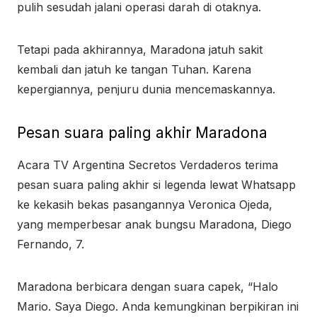
pulih sesudah jalani operasi darah di otaknya.
Tetapi pada akhirannya, Maradona jatuh sakit
kembali dan jatuh ke tangan Tuhan. Karena
kepergiannya, penjuru dunia mencemaskannya.
Pesan suara paling akhir Maradona
Acara TV Argentina Secretos Verdaderos terima
pesan suara paling akhir si legenda lewat Whatsapp
ke kekasih bekas pasangannya Veronica Ojeda,
yang memperbesar anak bungsu Maradona, Diego
Fernando, 7.
Maradona berbicara dengan suara capek, “Halo
Mario. Saya Diego. Anda kemungkinan berpikiran ini