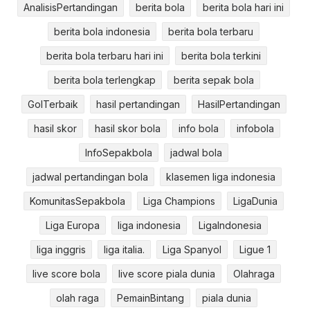
AnalisisPertandingan
berita bola
berita bola hari ini
berita bola indonesia
berita bola terbaru
berita bola terbaru hari ini
berita bola terkini
berita bola terlengkap
berita sepak bola
GolTerbaik
hasil pertandingan
HasilPertandingan
hasil skor
hasil skor bola
info bola
infobola
InfoSepakbola
jadwal bola
jadwal pertandingan bola
klasemen liga indonesia
KomunitasSepakbola
Liga Champions
LigaDunia
Liga Europa
liga indonesia
LigaIndonesia
liga inggris
liga italia.
Liga Spanyol
Ligue 1
live score bola
live score piala dunia
Olahraga
olah raga
PemainBintang
piala dunia